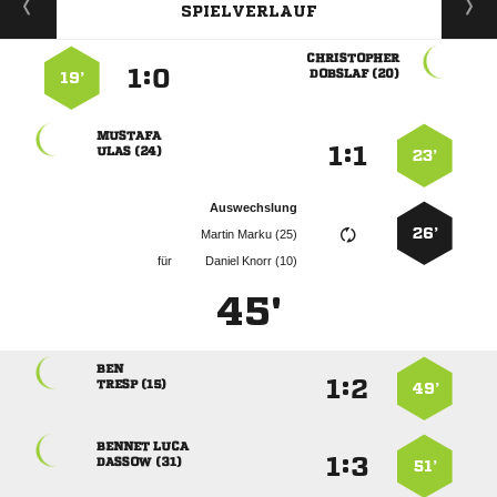
SPIELVERLAUF

:


 
19’

:


 
23’
Auswechslung
26’
  
für
  
45'

:


 
49’
 
:


 
51’