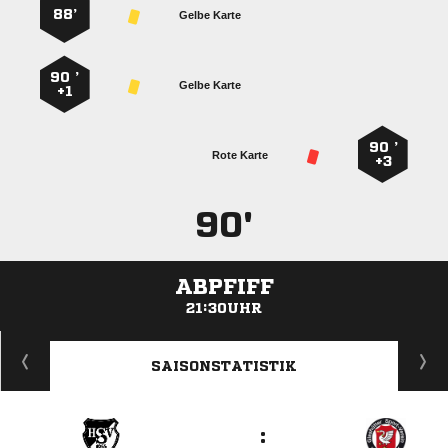
88’
Gelbe Karte
90 ’
Gelbe Karte
+1
90 ’
Rote Karte
+3
90'
ABPFIFF
21:30UHR
ANZEIGE
SAISONSTATISTIK
: