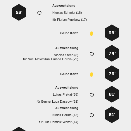
Auswechslung
55’
  
für
  
69’
Gelbe Karte
Auswechslung
74’
  
für
    
76’
Gelbe Karte
Auswechslung
81’
  
für
   
Auswechslung
81’
  
für
   