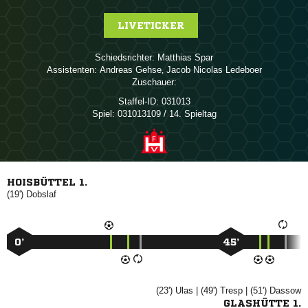
LIVETICKER
Schiedsrichter:
 
Assistenten:
 
,   
Zuschauer:
Staffel-ID:
031013
Spiel:
031013109 / 14. Spieltag
HOISBÜTTEL 1.
(19')

0’
45’
(23')

| (49')

| (51')

GLASHÜTTE 1.