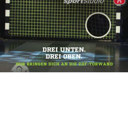
DREI UNTEN.
DREI OBEN.
WIR BRINGEN DICH AN DIE ZDF-TORWAND