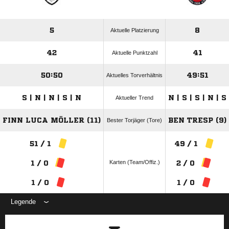
5
8
Aktuelle Platzierung
42
41
Aktuelle Punktzahl
50:50
49:51
Aktuelles Torverhältnis
S | N | N | S | N
N | S | S | N | S
Aktueller Trend
FINN LUCA MÖLLER (11)
BEN TRESP (9)
Bester Torjäger (Tore)
51 / 1
49 / 1
Karten (Team/Offiz.)
1 / 0
2 / 0
1 / 0
1 / 0
Legende
ANZEIGE