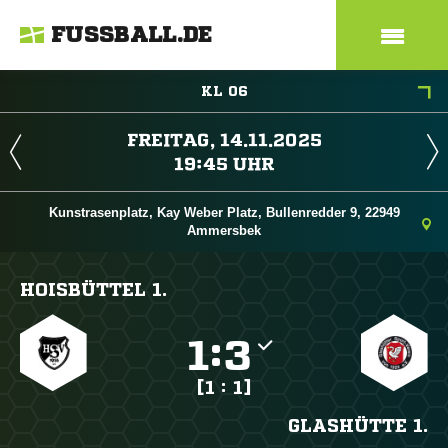
FUSSBALL.DE
KL 06
 
 
Kunstrasenplatz, Kay Weber Platz, Bullenredder 9, 22949
Ammersbek
HOISBÜTTEL 1.

:

[1 : 1]
GLASHÜTTE 1.