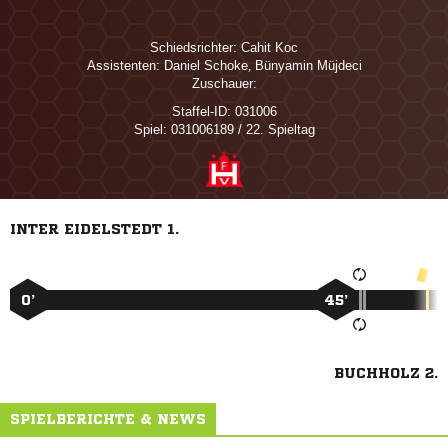
Schiedsrichter:
 
Assistenten:
 
,  
Zuschauer:
Staffel-ID:
031006
Spiel:
031006189 / 22. Spieltag
INTER EIDELSTEDT 1.
0’
45’
BUCHHOLZ 2.
SPIELBERICHTE & NEWS