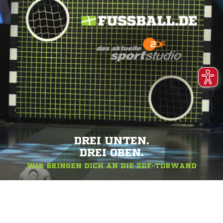
DREI UNTEN.
DREI OBEN.
WIR BRINGEN DICH AN DIE ZDF-TORWAND