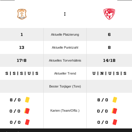
:
1
6
Aktuelle Platzierung
13
8
Aktuelle Punktzahl
17:8
14:18
Aktuelles Torverhältnis
S | S | S | U | S
U | N | U | S | S
Aktueller Trend
Bester Torjäger (Tore)
8 / 0
8 / 0
Karten (Team/Offiz.)
0 / 0
0 / 0
0 / 0
0 / 0