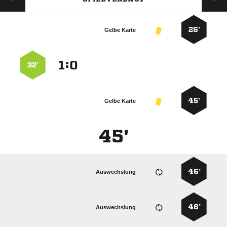
26’
Gelbe Karte
:


32’
45’
Gelbe Karte
45'
46’
Auswechslung
46’
Auswechslung