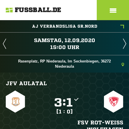
FUSSBALL.DE
AJ VERBANDSLIGA GR.NORD
 
 
Rasenplatz, RP Niederaula, Im Seckenbiegen, 36272
Niederaula
JFV AULATAL

:

[1 : 0]
FSV ROT-WEISS