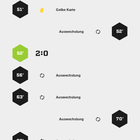
51’
Gelbe Karte
52’
Auswechslung
:


52’
56’
Auswechslung
63’
Auswechslung
70’
Auswechslung