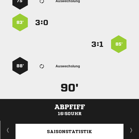
75’
Auswechslung
:


83’
:


85’
88’
Auswechslung
90'
ABPFIFF
16:50UHR
ANZEIGE
SAISONSTATISTIK