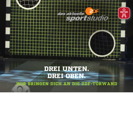
DREI UNTEN.
DREI OBEN.
WIR BRINGEN DICH AN DIE ZDF-TORWAND