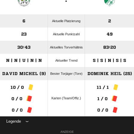
:
6
2
Aktuelle Platzierung
23
49
Aktuelle Punktzahl
30:43
83:20
Aktuelles Torverhältnis
N | N | U | N | N
S | S | N | S | S
Aktueller Trend
DAVID MICHEL (9)
DOMINIK HEIL (25)
Bester Torjäger (Tore)
10 / 0
11 / 1
Karten (Team/Offiz.)
0 / 0
1 / 0
0 / 0
0 / 0
Legende
ANZEIGE