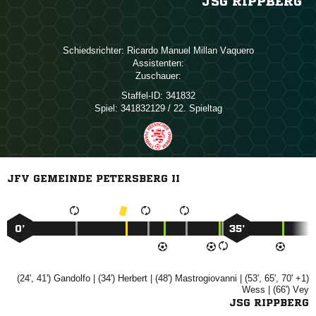
JSG RIPPBERG
Schiedsrichter:
   
Assistenten:
Zuschauer:
Staffel-ID:
341832
Spiel:
341832129 / 22. Spieltag
JFV GEMEINDE PETERSBERG II
0’
35’
(24', 41')

| (34')

| (48')

| (53', 65', 70' +1)

| (66')

JSG RIPPBERG