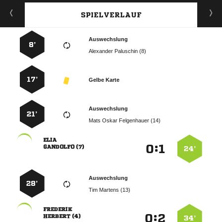
SPIELVERLAUF
Auswechslung
8’
  
17’
Gelbe Karte
Auswechslung
21’
   

:


 
24’
Auswechslung
28’
  

:


 
34’