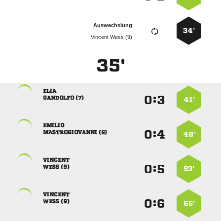
Auswechslung
34’
  
35'

:


 
41’

:


 
48’

:


 
53’

:


 
65’