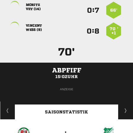

:


 
66’

70 ’
:


 
+1
70'
ABPFIFF
15:02UHR
ANZEIGE
SAISONSTATISTIK