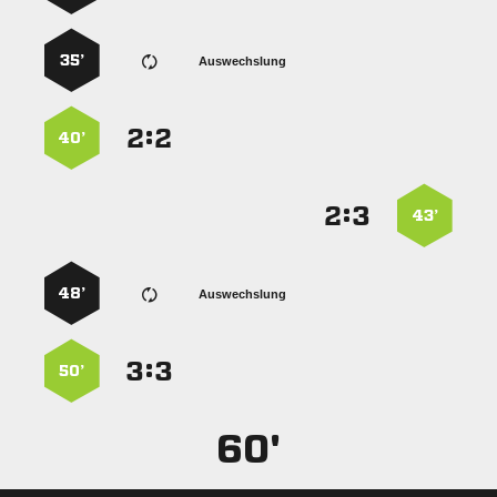
35’
Auswechslung
:


40’
:


43’
48’
Auswechslung
:


50’
60'