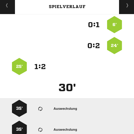
SPIELVERLAUF
:


6’
:


24’
:


25’
30'
35’
Auswechslung
35’
Auswechslung