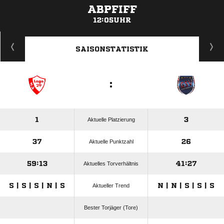
ABPFIFF
12:05UHR
ANZEIGE
SAISONSTATISTIK
:
1
3
Aktuelle Platzierung
37
26
Aktuelle Punktzahl
59:13
41:27
Aktuelles Torverhältnis
S | S | S | N | S
N | N | S | S | S
Aktueller Trend
Bester Torjäger (Tore)