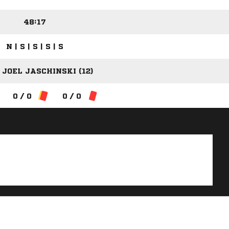
48:17
N | S | S | S | S
JOEL JASCHINSKI (12)
0 / 0
0 / 0