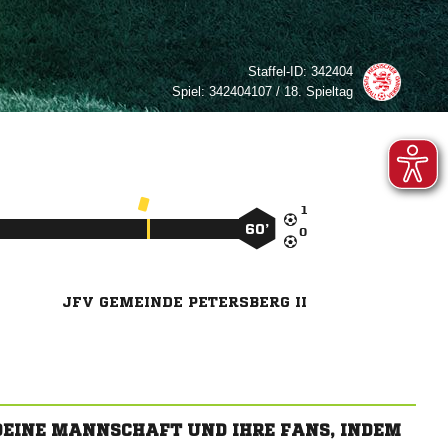
Staffel-ID:
342404
Spiel:
342404107 / 18. Spieltag

60’

JFV GEMEINDE PETERSBERG II
 DEINE MANNSCHAFT UND IHRE FANS, INDEM