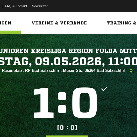
|
FAQ & Kontakt
|
Newsletter
Link
IGEN
VEREINE & VERBÄNDE
TRAINING &
UNIOREN KREISLIGA REGION FULDA MITT
 


Rasenplatz, RP Bad Salzschlirf, Müser Str., 36364 Bad Salzschlirf
:


[0 : 0]