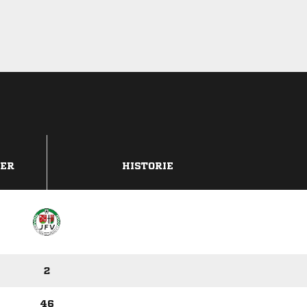
DER
HISTORIE
2
46