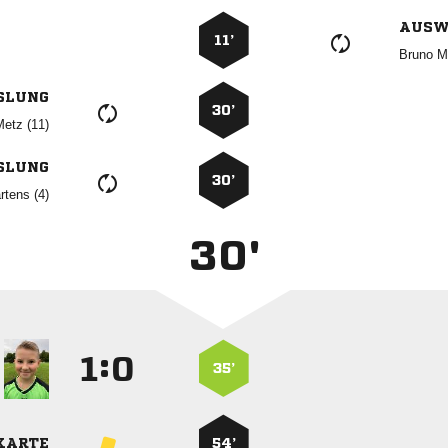
AUSW
11’
 
SLUNG
30’
 
SLUNG
30’
 
30'
:


35’
KARTE
54’