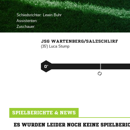
Schiedsrichter:
 
Assistenten:
Zuschauer:
JSG WARTENBERG/SALZSCHLIRF
(35')


0’
SPIELBERICHTE & NEWS
ES WURDEN LEIDER NOCH KEINE SPIELBERI