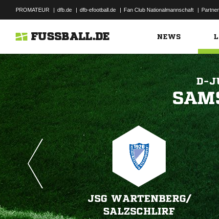
PROMATEUR
|
dfb.de
|
dfb-efootball.de
|
Fan Club Nationalmannschaft
|
Partner
FUSSBALL.DE
NEWS
L
D-J

JSG WARTENBERG/​
SALZSCHLIRF