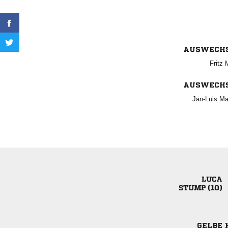
AUSWECH
 
AUSWECH
 

 
GELBE 