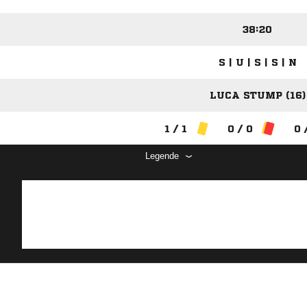
38:20
S | U | S | S | N
LUCA STUMP (16)
1 / 1
0 / 0
0 
Legende