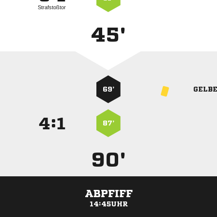
Strafstoßtor
45'
69’
GELB
:


87’
90'
ABPFIFF
14:45UHR