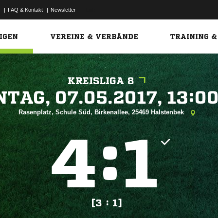
|
FAQ & Kontakt
|
Newsletter
Link
IGEN
VEREINE & VERBÄNDE
TRAINING &
KREISLIGA 8
 


Rasenplatz, Schule Süd, Birkenallee, 25469 Halstenbek
:


[3 : 1]