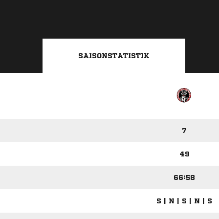
SAISONSTATISTIK
7
49
66:58
S | N | S | N | S