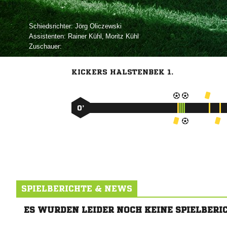
Schiedsrichter:
 
Assistenten:
 
,  
Zuschauer:
KICKERS HALSTENBEK 1.
0’
SPIELBERICHTE & NEWS
ES WURDEN LEIDER NOCH KEINE SPIELBERI