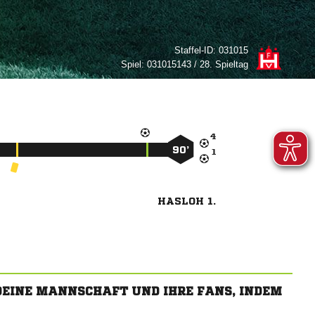
Staffel-ID:
031015
Spiel:
031015143 / 28. Spieltag

90’

HASLOH 1.
 DEINE MANNSCHAFT UND IHRE FANS, INDEM