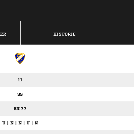
DER
HISTORIE
11
35
53:77
U | N | N | U | N