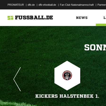
PROMATEUR
|
dfb.de
|
dfb-efootball.de
|
Fan Club Nationalmannschaft
|
Partner
FUSSBALL.DE
NEWS
L

KICKERS HALSTENBEK 1.