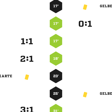
17’
GELB
:


17’
:


17’
:


18’
KARTE
23’
25’
GELB
:


31’