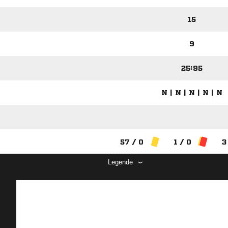
15
9
25:95
N | N | N | N | N
57 / 0
1 / 0
3
Legende