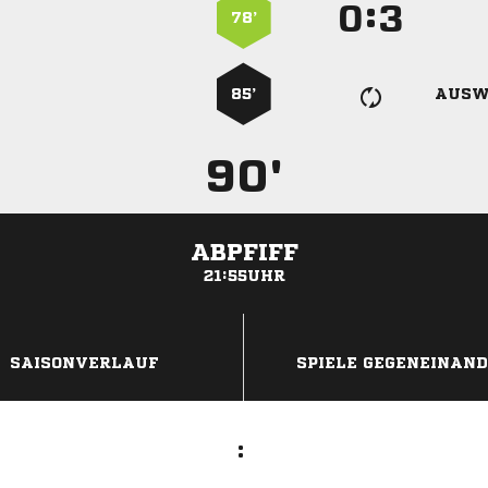
:


78’
85’
AUSW
90'
ABPFIFF
21:55UHR
ANZEIGE
SAISONVERLAUF
SPIELE GEGENEINAN
: