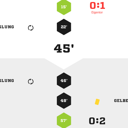
:


15’
Eigentor
SLUNG
22’
45'
SLUNG
46’
48’
GELB
:


57’