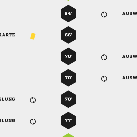
64’
AUSW
KARTE
66’
70’
AUSW
70’
AUSW
SLUNG
70’
SLUNG
77’