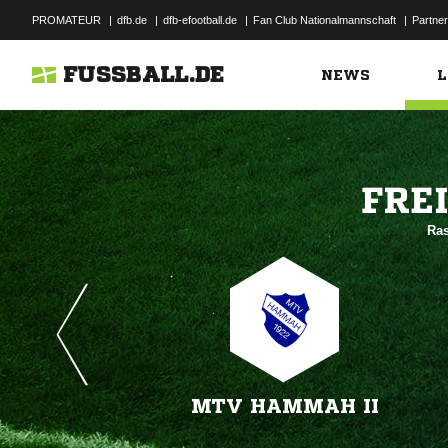
PROMATEUR
|
dfb.de
|
dfb-efootball.de
|
Fan Club Nationalmannschaft
|
Partner
FUSSBALL.DE
NEWS
L

Ras
MTV HAMMAH II