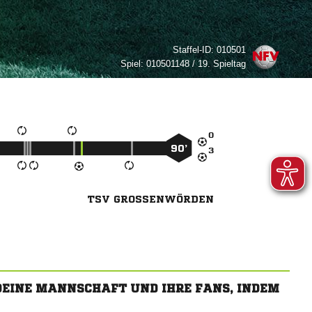
Staffel-ID:
010501
Spiel:
010501148 / 19. Spieltag

90’

TSV GROSSENWÖRDEN
 DEINE MANNSCHAFT UND IHRE FANS, INDEM