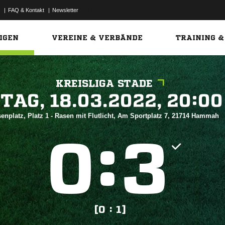
|
FAQ & Kontakt
|
Newsletter
Link
IGEN
VEREINE & VERBÄNDE
TRAINING &
KREISLIGA STADE
 


enplatz, Platz 1 - Rasen mit Flutlicht, Am Sportplatz 7, 21714 Hammah
:


[0 : 1]