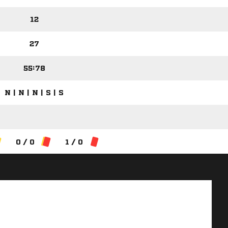
12
27
55:78
N | N | N | S | S
0 / 0
1 / 0