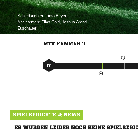
Schiedsrichter:
 
Assistenten:
 
,  
Zuschauer:
MTV HAMMAH II
0’
SPIELBERICHTE & NEWS
ES WURDEN LEIDER NOCH KEINE SPIELBERI