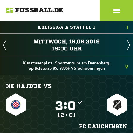
FUSSBALL.DE
KREISLIGA A STAFFEL 1
 
 
Kunstrasenplatz, Sportzentrum am Deutenberg,
Spittelstraße 85, 78056 VS-Schwenningen
NK HAJDUK VS

:

[2 : 0]
FC DAUCHINGEN