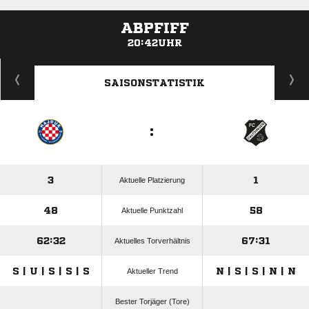
ABPFIFF
20:42UHR
ANZEIGE
SAISONSTATISTIK
:
3
1
Aktuelle Platzierung
48
58
Aktuelle Punktzahl
62:32
67:31
Aktuelles Torverhältnis
S | U | S | S | S
N | S | S | N | N
Aktueller Trend
Bester Torjäger (Tore)