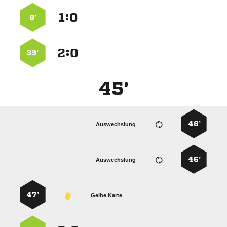
:


8’
:


39’
45'
46’
Auswechslung
46’
Auswechslung
47’
Gelbe Karte