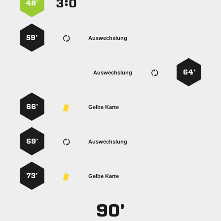
:


48’
59’
Auswechslung
64’
Auswechslung
66’
Gelbe Karte
69’
Auswechslung
73’
Gelbe Karte
90'