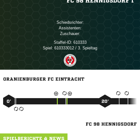
FC 98 HENNIGSDORF I
Schiedsrichter:
Assistenten:
Zuschauer:
Staffel-ID:
610333
Spiel:
610333012 / 3. Spieltag
ORANIENBURGER FC EINTRACHT
0’
20’
FC 98 HENNIGSDORF
SPIELBERICHTE & NEWS