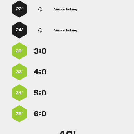
22’
Auswechslung
24’
Auswechslung
:


29’
:


32’
:


34’
:


36’