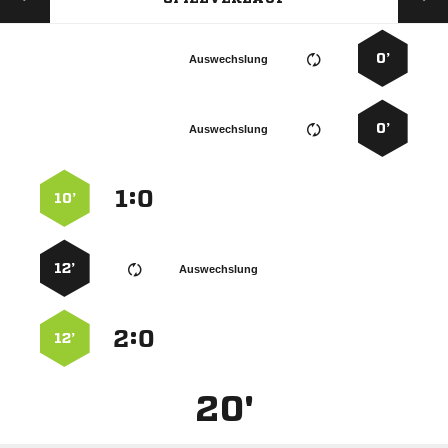
0’
Auswechslung
0’
Auswechslung
:


10’
12’
Auswechslung
:


12’
20'