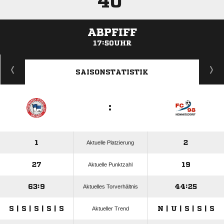
40'
ABPFIFF
17:50UHR
ANZEIGE
SAISONSTATISTIK
:
1
2
Aktuelle Platzierung
27
19
Aktuelle Punktzahl
63:9
44:25
Aktuelles Torverhältnis
S | S | S | S | S
N | U | S | S | S
Aktueller Trend