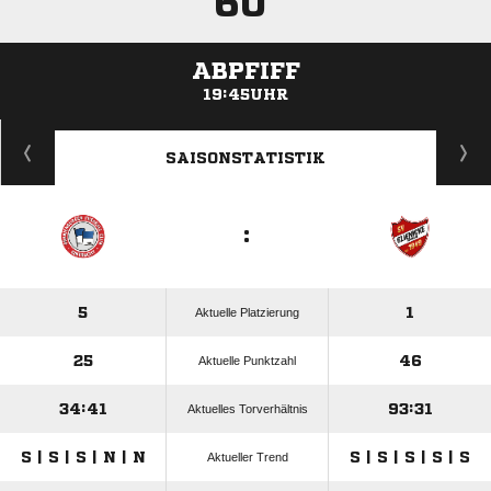
60'
ABPFIFF
19:45UHR
ANZEIGE
SAISONSTATISTIK
:
5
1
Aktuelle Platzierung
25
46
Aktuelle Punktzahl
34:41
93:31
Aktuelles Torverhältnis
S | S | S | N | N
S | S | S | S | S
Aktueller Trend