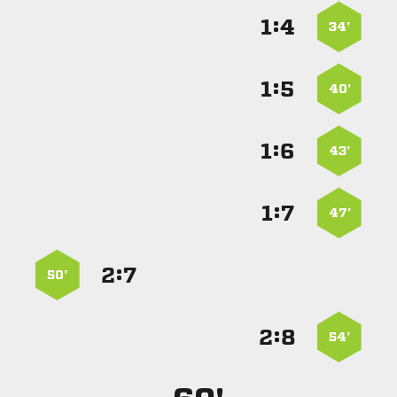
:


34’
:


40’
:


43’
:


47’
:


50’
:


54’