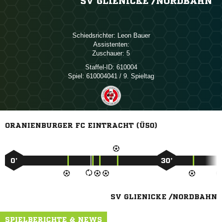
SV GLIENICKE /​NORDBAHN
Schiedsrichter:
 
Assistenten:
Zuschauer:
5
Staffel-ID:
610004
Spiel:
610004041 / 9. Spieltag
ORANIENBURGER FC EINTRACHT (Ü50)
0’
30’
SV GLIENICKE /NORDBAHN
SPIELBERICHTE & NEWS