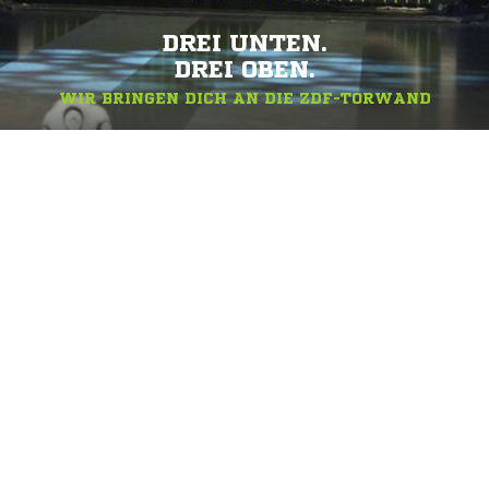
DREI UNTEN.
DREI OBEN.
WIR BRINGEN DICH AN DIE ZDF-TORWAND