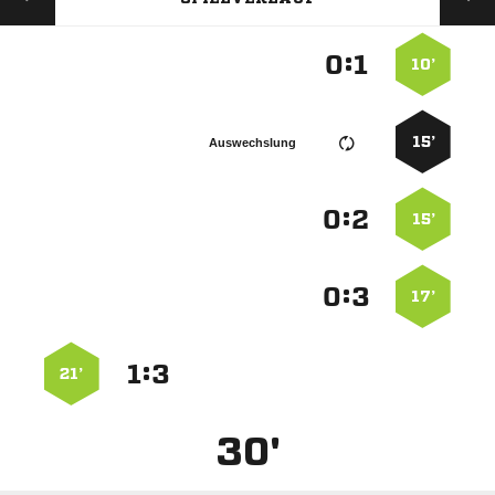
:


10’
15’
Auswechslung
:


15’
:


17’
:


21’
30'