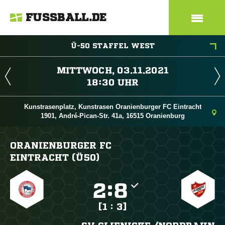
FUSSBALL.DE
Ü-50 STAFFEL WEST
 
 
Kunstrasenplatz, Kunstrasen Oranienburger FC Eintracht
1901, André-Pican-Str. 41a, 16515 Oranienburg
ORANIENBURGER FC
EINTRACHT (Ü50)

:

[1 : 3]