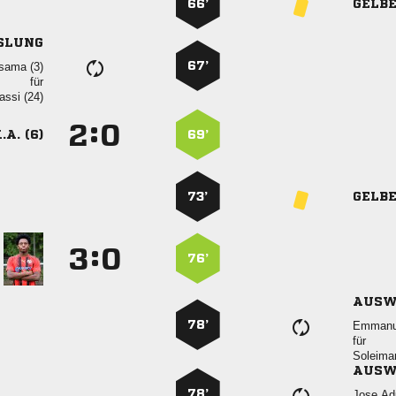
66’
GELB
SLUNG
67’
 
für
 
:


.A. (6)
69’
73’
GELB
:


76’
AUSW
78’

für

AUSW
78’
 