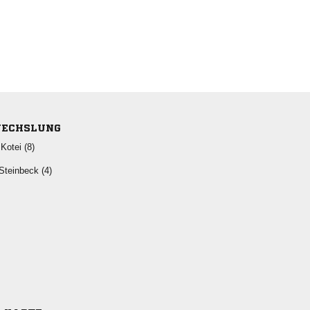
ECHSLUNG
 
 