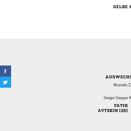
GELBE 
AUSWECH
 
  

 