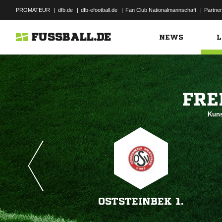
PROMATEUR
|
dfb.de
|
dfb-efootball.de
|
Fan Club Nationalmannschaft
|
Partner
FUSSBALL.DE
NEWS
L

Kuns
OSTSTEINBEK 1.