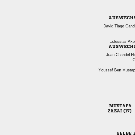
AUSWECH
  
 
AUSWECH
  

  

 
GELBE 