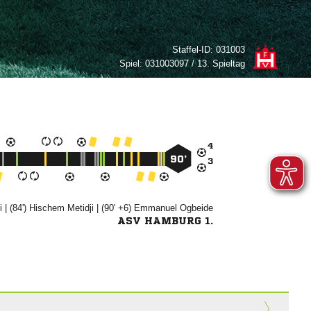
Staffel-ID:
031003
Spiel:
031003097 / 13. Spieltag

90’


| (84')


| (90' +6)


ASV HAMBURG 1.