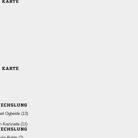
E KARTE
E KARTE
ECHSLUNG
  
  
ECHSLUNG
  