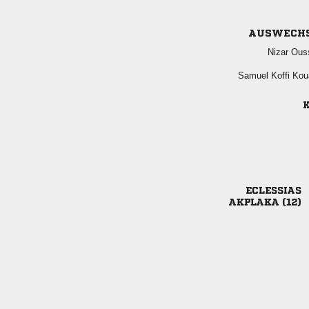
AUSWECH
 
  
K

 