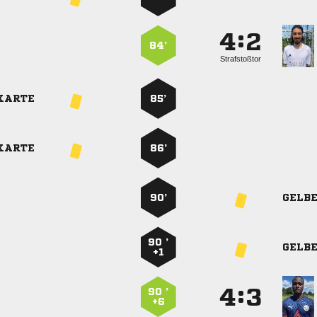
:


84’
Strafstoßtor
KARTE
85’
KARTE
86’
90’
GELB
90 ’
GELB
+1
:


90 ’
+6