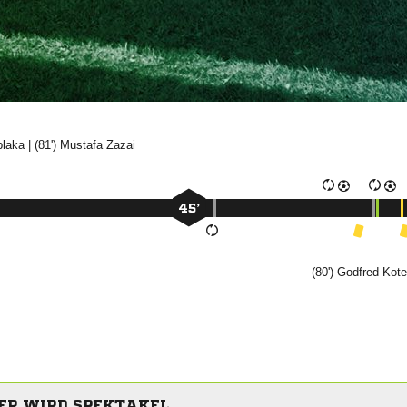

| (81')


45’
(80')


ER WIRD SPEKTAKEL