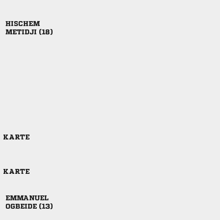

 
E KARTE
E KARTE

 