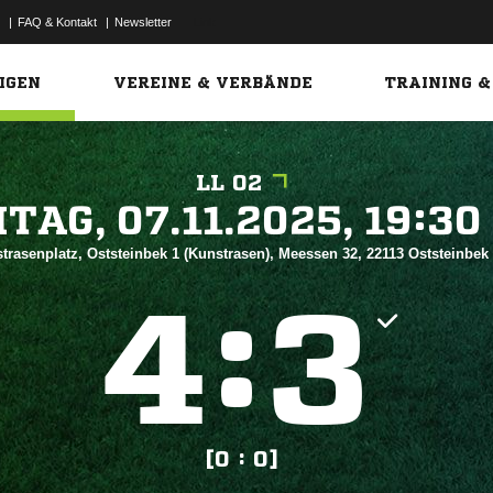
|
FAQ & Kontakt
|
Newsletter
Link
IGEN
VEREINE & VERBÄNDE
TRAINING &
LL 02
 


trasenplatz, Oststeinbek 1 (Kunstrasen), Meessen 32, 22113 Oststeinbek
:


[0 : 0]