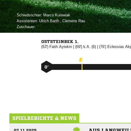
Schiedsrichter:
 
Assistenten:
 
,  
Zuschauer:
OSTSTEINBEK 1.
(63')


| (69') k.A. (6) | (76')


0’
SPIELBERICHTE & NEWS
AUS LANGWEIL
07.11.2025