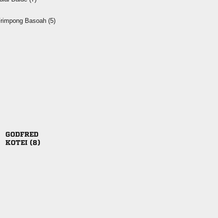
  

 