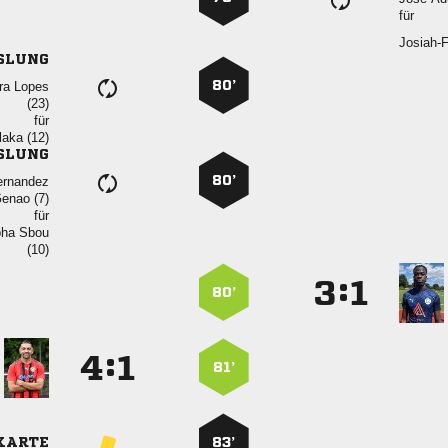
für

SLUNG
80’
 

für
 
SLUNG
80’

 
für
 

:


80’
:


81’
KARTE
83’