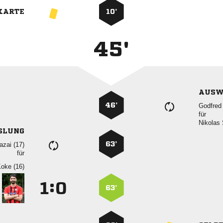
KARTE
10’
45'
AUSW
46’
 
für
 
SLUNG
63’
 
für
 
:


63’