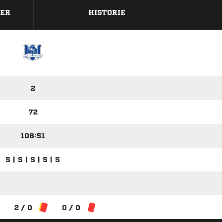
DER
HISTORIE
2
72
108:51
S | S | S | S | S
2 / 0
0 / 0