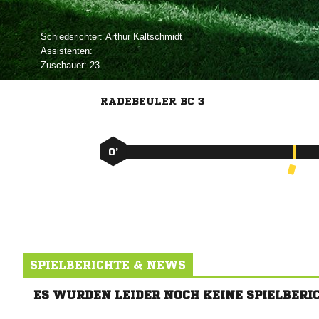
Schiedsrichter:
 
Assistenten:
Zuschauer:
23
RADEBEULER BC 3
0’
SPIELBERICHTE & NEWS
ES WURDEN LEIDER NOCH KEINE SPIELBERI