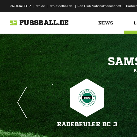
PROMATEUR
|
dfb.de
|
dfb-efootball.de
|
Fan Club Nationalmannschaft
|
Partner
FUSSBALL.DE
NEWS
L

K
RADEBEULER BC 3