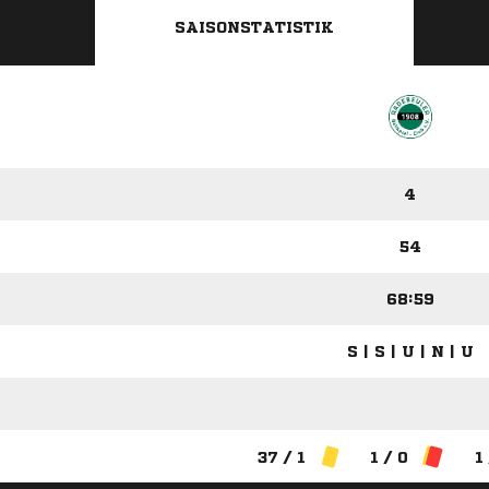
SAISONSTATISTIK
4
54
68:59
S | S | U | N | U
37 / 1
1 / 0
1