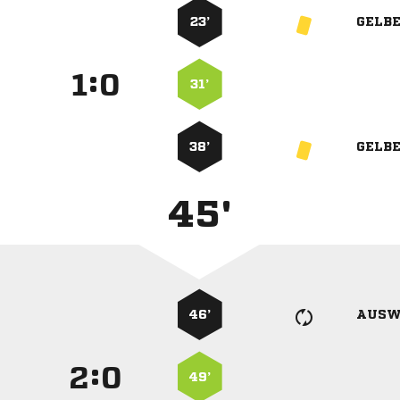
23’
GELB
:


31’
38’
GELB
45'
46’
AUSW
:


49’