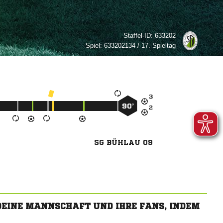
Staffel-ID:
633202
Spiel:
633202134 / 17. Spieltag

90’

SG BÜHLAU 09
 DEINE MANNSCHAFT UND IHRE FANS, INDEM