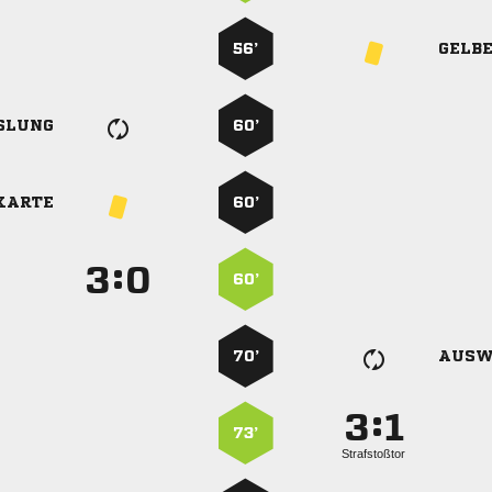
56’
GELB
SLUNG
60’
KARTE
60’
:


60’
70’
AUSW
:


73’
Strafstoßtor