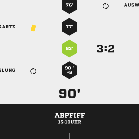
76’
AUSW
KARTE
77’
:


83’
90 ’
SLUNG
+5
90'
ABPFIFF
15:10UHR
ANZEIGE