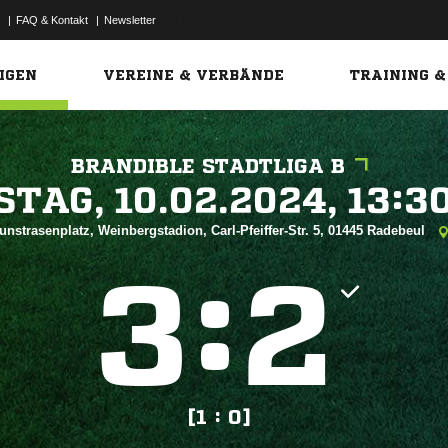
|
FAQ & Kontakt
|
Newsletter
Link
IGEN
VEREINE & VERBÄNDE
TRAINING &
BRANDIBLE STADTLIGA B
 


unstrasenplatz, Weinbergstadion, Carl-Pfeiffer-Str. 5, 01445 Radebeul
:


[1 : 0]