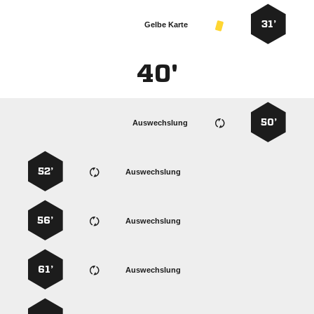
31’
Gelbe Karte
40'
50’
Auswechslung
52’
Auswechslung
56’
Auswechslung
61’
Auswechslung