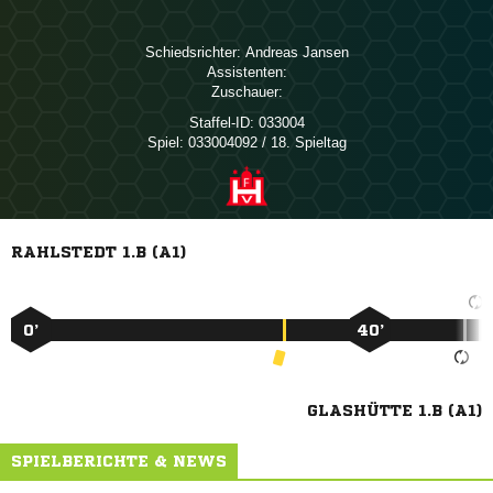
Schiedsrichter:
 
Assistenten:
Zuschauer:
Staffel-ID:
033004
Spiel:
033004092 / 18. Spieltag
RAHLSTEDT 1.B (A1)
0’
40’
GLASHÜTTE 1.B (A1)
SPIELBERICHTE & NEWS