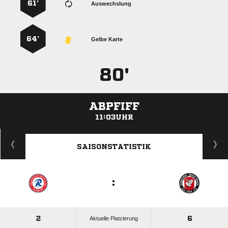
61’
Auswechslung
64’
Gelbe Karte
80'
ABPFIFF
11:03UHR
ANZEIGE
SAISONSTATISTIK
:
2
6
Aktuelle Platzierung