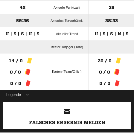
42
35
Aktuelle Punktzahl
59:26
38:33
Aktuelles Torverhältnis
U | S | S | U | S
U | S | S | N | S
Aktueller Trend
Bester Torjäger (Tore)
14 / 0
20 / 0
Karten (Team/Offiz.)
0 / 0
0 / 0
0 / 0
0 / 0
Legende
ANZEIGE
FALSCHES ERGEBNIS MELDEN