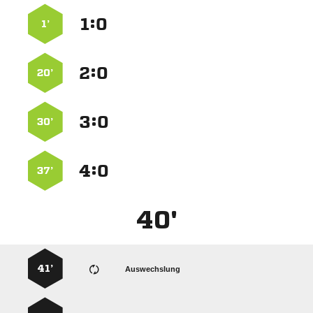
:


1’
:


20’
:


30’
:


37’
40'
41’
Auswechslung