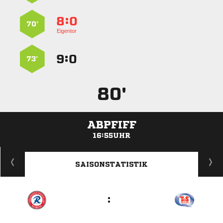
:


70’
Eigentor
:


73’
80'
ABPFIFF
16:55UHR
ANZEIGE
SAISONSTATISTIK
: