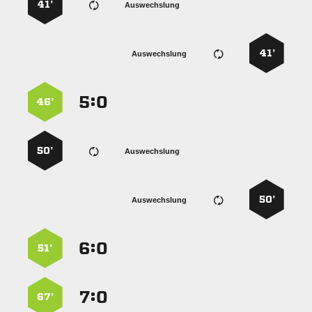
41’
Auswechslung
41’
Auswechslung
:


46’
50’
Auswechslung
50’
Auswechslung
:


51’
:


67’