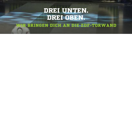
DREI UNTEN.
DREI OBEN.
WIR BRINGEN DICH AN DIE ZDF-TORWAND