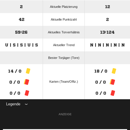
2
12
Aktuelle Platzierung
42
2
Aktuelle Punktzahl
59:26
13:124
Aktuelles Torverhältnis
U | S | S | U | S
N | N | N | N | N
Aktueller Trend
Bester Torjäger (Tore)
14 / 0
18 / 0
Karten (Team/Offiz.)
0 / 0
0 / 0
0 / 0
0 / 0
Legende
ANZEIGE