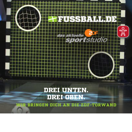
DREI UNTEN.
DREI OBEN.
WIR BRINGEN DICH AN DIE ZDF-TORWAND