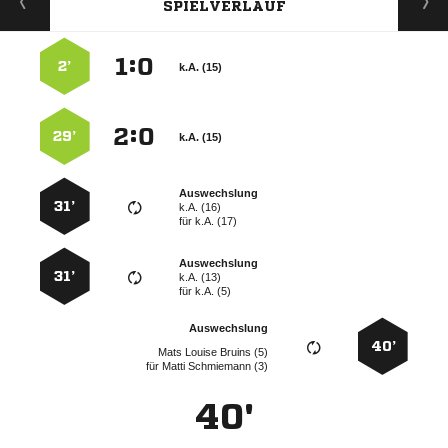
SPIELVERLAUF
:


2’
k.A. (15)
:


29’
k.A. (15)
Auswechslung
31’
k.A. (16)
für
k.A. (17)
Auswechslung
31’
k.A. (13)
für
k.A. (5)
Auswechslung
40’
   
für
  
40'