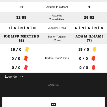
14
4
Aktuelle Punktzahl
Aktuelles
32:69
26:92
Torverhältnis
U | N | N | N | N
N | N | N | N | N
Aktueller Trend
PHILIPP MERTENS
ADAM ILHAMI
Bester Torjäger
(6)
(Tore)
(7)
19 / 0
19 / 0
Karten (Team/Offiz.)
0 / 0
0 / 0
0 / 0
0 / 0
Legende
ANZEIGE