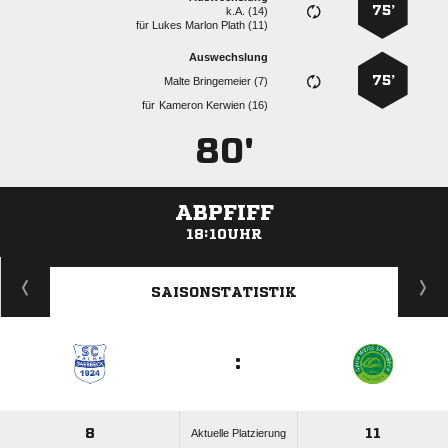
75’
k.A. (14)
für
   
Auswechslung
75’
  
für
  
80'
ABPFIFF
18:10UHR
ANZEIGE
SAISONSTATISTIK
:
8
11
Aktuelle Platzierung