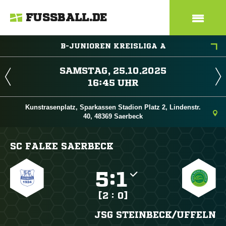
FUSSBALL.DE
B-JUNIOREN KREISLIGA A
 
 
Kunstrasenplatz, Sparkassen Stadion Platz 2, Lindenstr.
40, 48369 Saerbeck
SC FALKE SAERBECK

:

[2 : 0]
JSG STEINBECK/​UFFELN