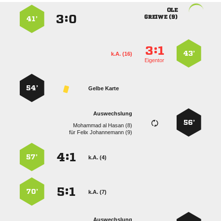

:


 
41’
:


43’
k.A. (16)
Eigentor
54’
Gelbe Karte
Auswechslung
56’
   
für
  
:


57’
k.A. (4)
:


70’
k.A. (7)
Auswechslung