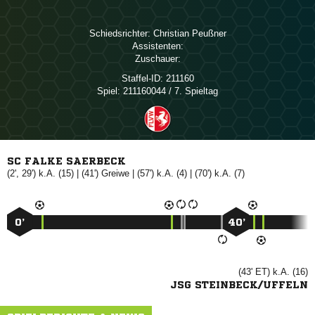
Schiedsrichter:
 
Assistenten:
Zuschauer:
Staffel-ID:
211160
Spiel:
211160044 / 7. Spieltag
SC FALKE SAERBECK
(2', 29') k.A. (15) | (41')

| (57') k.A. (4) | (70') k.A. (7)
0’
40’
(43' ET) k.A. (16)
JSG STEINBECK/UFFELN