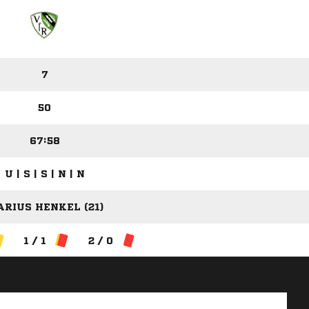
7
50
67:58
U | S | S | N | N
RIUS HENKEL (21)
1 / 1
2 / 0