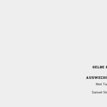
GELBE 
AUSWECH
 
 