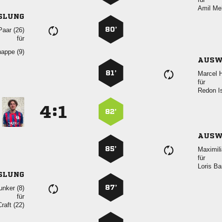
 
SLUNG
80’
 
für
 
AUSW
81’
 
für
 
:


82’
AUSW
85’

für
 
SLUNG
87’
 
für
 