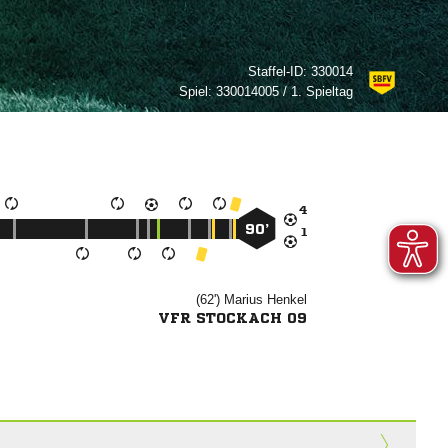
Staffel-ID:
330014
Spiel:
330014005 / 1. Spieltag

90’

(62')


VFR STOCKACH 09