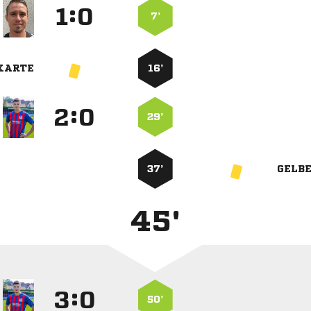
:


7’
KARTE
16’
:


29’
37’
GELB
45'
:


50’