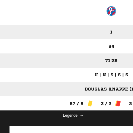
1
64
71:29
U | N | S | S | S
DOUGLAS KNAPPE (1
57 / 8
3 / 2
2
Legende