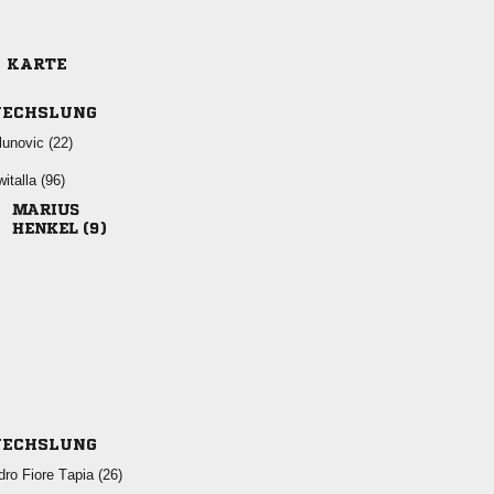
E KARTE
ECHSLUNG
 
 

 
ECHSLUNG
   