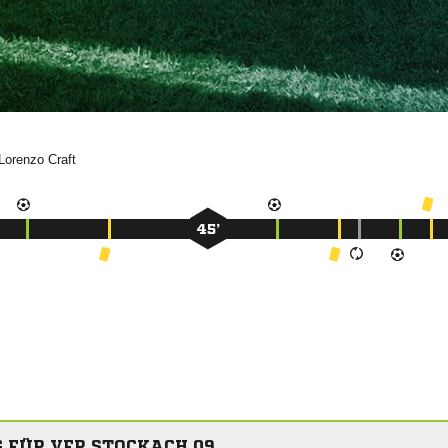


45’
 FÜR VFR STOCKACH 09