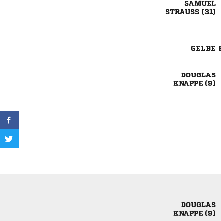

 
GELBE 

 

 