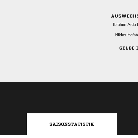
AUSWECH
  
 
GELBE 
SAISONSTATISTIK