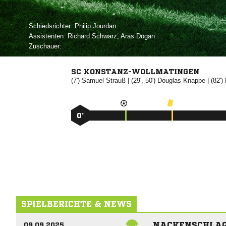
Schiedsrichter:
 
Assistenten:
 
,  
Zuschauer:
SC KONSTANZ-WOLLMATINGEN
(7')


| (29', 50')


| (82')
0’
SPIELBERICHTE & NEWS
NACKENSCHLAG
09.09.2025