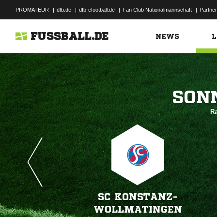
PROMATEUR
|
dfb.de
|
dfb-efootball.de
|
Fan Club Nationalmannschaft
|
Partner
FUSSBALL.DE
NEWS
L

Ra
SC KONSTANZ-
WOLLMATINGEN