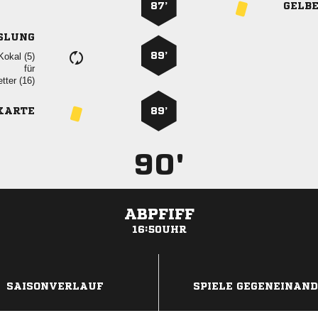
87’
GELB
SLUNG
89’
 
für
 
KARTE
89’
90'
ABPFIFF
16:50UHR
ANZEIGE
SAISONVERLAUF
SPIELE GEGENEINAN