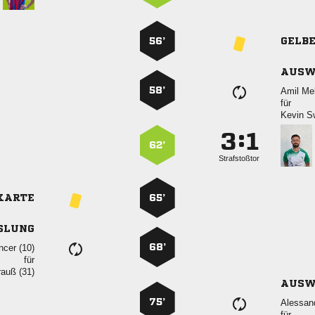
56’
GELB
AUSW
58’
 
für
 
:


62’
Strafstoßtor
KARTE
65’
SLUNG
68’
 
für
 
AUSW
75’

für