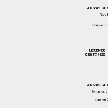
AUSWECH
 
 

 
AUSWECH
 
 