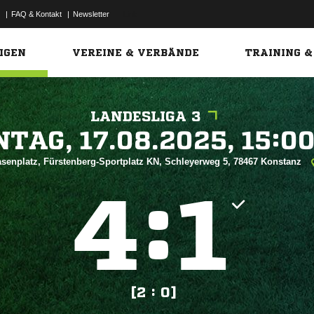
|
FAQ & Kontakt
|
Newsletter
Link
IGEN
VEREINE & VERBÄNDE
TRAINING &
LANDESLIGA 3
 


senplatz, Fürstenberg-Sportplatz KN, Schleyerweg 5, 78467 Konstanz
:


[2 : 0]