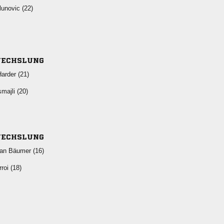
 
ECHSLUNG
 
 
ECHSLUNG
  
 