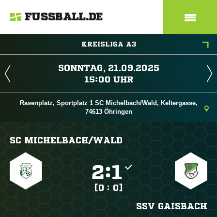
FUSSBALL.DE
KREISLIGA A3
 
 
Rasenplatz, Sportplatz 1 SC Michelbach/Wald, Keltergasse,
74613 Öhringen
SC MICHELBACH/​WALD

:

[0 : 0]
SSV GAISBACH