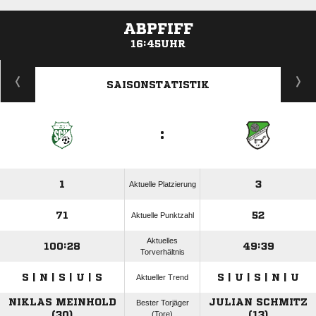
ABPFIFF
16:45UHR
ANZEIGE
SAISONSTATISTIK
:
1
3
Aktuelle Platzierung
71
52
Aktuelle Punktzahl
Aktuelles
100:28
49:39
Torverhältnis
S | N | S | U | S
S | U | S | N | U
Aktueller Trend
NIKLAS MEINHOLD
JULIAN SCHMITZ
Bester Torjäger
(30)
(Tore)
(13)