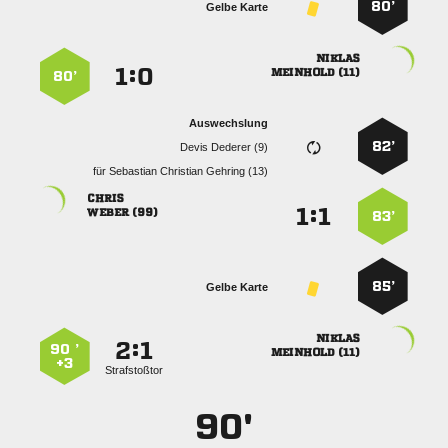
80’
Gelbe Karte

:


 
80’
Auswechslung
82’
  
für
   

:


 
83’
85’
Gelbe Karte

:


90 ’
 
+3
Strafstoßtor
90'