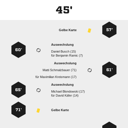
45'
57’
Gelbe Karte
Auswechslung
60’
  
für
  
Auswechslung
61’
  
für
  
Auswechslung
65’
  
für
  
71’
Gelbe Karte