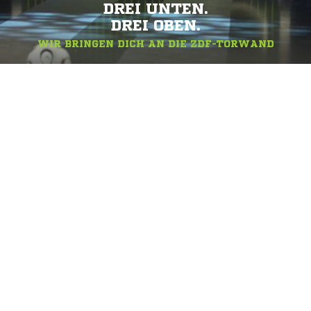
DREI UNTEN.
DREI OBEN.
WIR BRINGEN DICH AN DIE ZDF-TORWAND