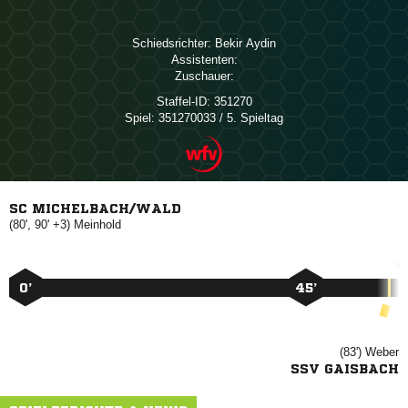
Schiedsrichter:
 
Assistenten:
Zuschauer:
Staffel-ID:
351270
Spiel:
351270033 / 5. Spieltag
SC MICHELBACH/WALD
(80', 90' +3)

0’
45’
(83')

SSV GAISBACH