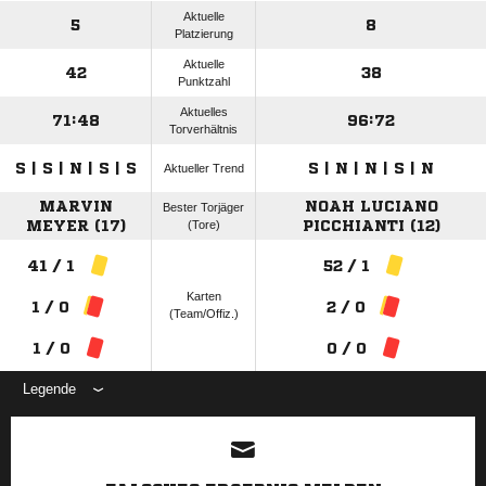
Aktuelle
5
8
Platzierung
Aktuelle
42
38
Punktzahl
Aktuelles
71:48
96:72
Torverhältnis
S | S | N | S | S
S | N | N | S | N
Aktueller Trend
MARVIN
NOAH LUCIANO
Bester Torjäger
MEYER (17)
(Tore)
PICCHIANTI (12)
41 / 1
52 / 1
Karten
1 / 0
2 / 0
(Team/Offiz.)
1 / 0
0 / 0
Legende
ANZEIGE