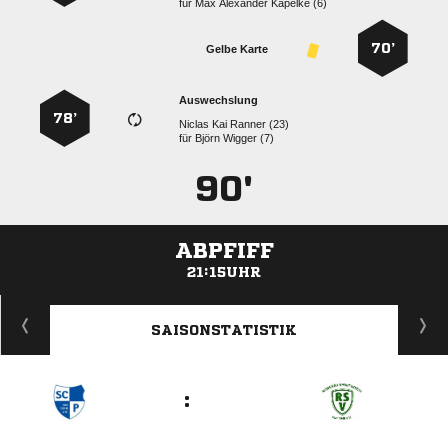
für
   
70’
Gelbe Karte
Auswechslung
78’
   
für
  
90'
ABPFIFF
21:15UHR
ANZEIGE
SAISONSTATISTIK
: