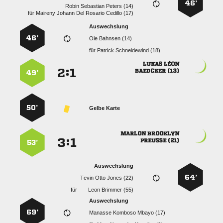
46’
   
für
     
Auswechslung
46’
  
für
  
 
:


 
49’
50’
Gelbe Karte
 
:


 
53’
Auswechslung
64’
   
für
  
Auswechslung
69’
   