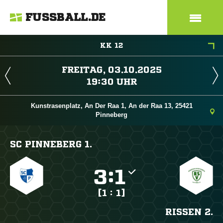
FUSSBALL.DE
KK 12
 
 
Kunstrasenplatz, An Der Raa 1, An der Raa 13, 25421
Pinneberg
SC PINNEBERG 1.

:

[1 : 1]
RISSEN 2.