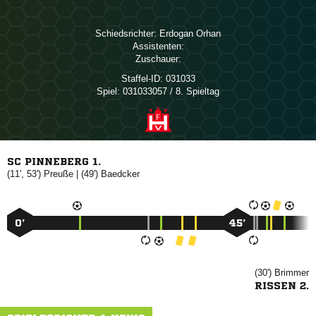
Schiedsrichter:
 
Assistenten:
Zuschauer:
Staffel-ID:
031033
Spiel:
031033057 / 8. Spieltag
SC PINNEBERG 1.
(11', 53')

| (49')

0’
45’
(30')

RISSEN 2.