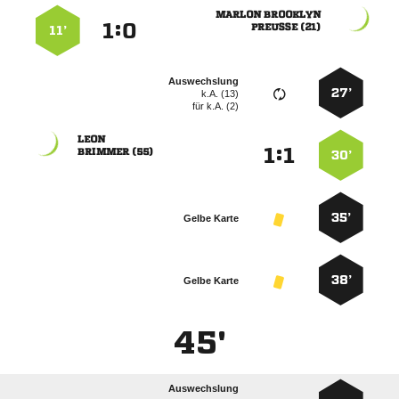
 
:


 
11’
Auswechslung
27’
k.A. (13)
für
k.A. (2)

:


 
30’
35’
Gelbe Karte
38’
Gelbe Karte
45'
Auswechslung