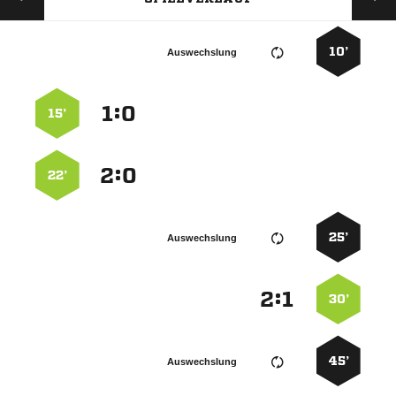
10’
Auswechslung
:


15’
:


22’
25’
Auswechslung
:


30’
45’
Auswechslung