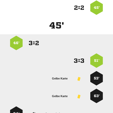
:


45’
45'
:


46’
:


51’
53’
Gelbe Karte
63’
Gelbe Karte