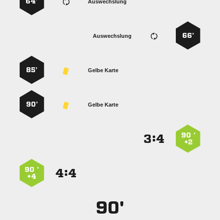
64’
Auswechslung
66’
Auswechslung
85’
Gelbe Karte
90’
Gelbe Karte
90 ’
:


+2
90 ’
:


+4
90'