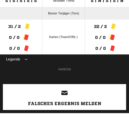
S | S | S | S | S
S | N | S | S | N
Aktueller Trend
Bester Torjäger (Tore)
31 / 2
22 / 2
Karten (Team/Offiz.)
0 / 0
0 / 0
0 / 0
0 / 0
Legende
ANZEIGE
FALSCHES ERGEBNIS MELDEN