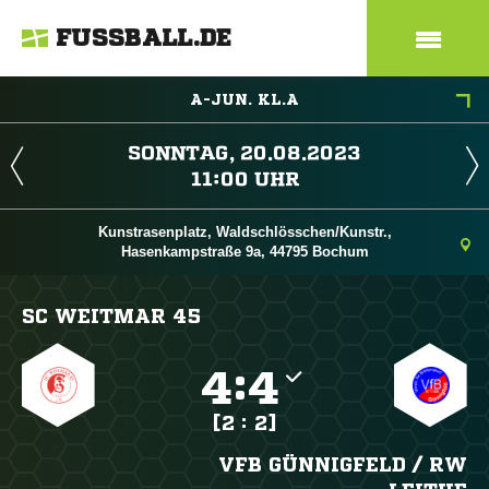
FUSSBALL.DE
A-JUN. KL.A
 
 
Kunstrasenplatz, Waldschlösschen/Kunstr.,
Hasenkampstraße 9a, 44795 Bochum
SC WEITMAR 45

:

[2 : 2]
VFB GÜNNIGFELD /​ RW