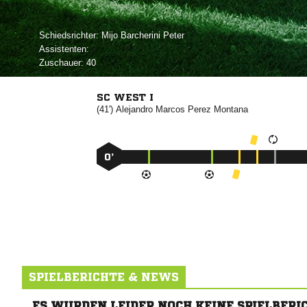
Schiedsrichter:
  
Assistenten:
Zuschauer:
40
SC WEST I
(41')
 
 
0’
SPIELBERICHTE & NEWS
ES WURDEN LEIDER NOCH KEINE SPIELBERI