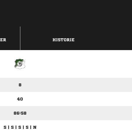
DER
HISTORIE
8
40
86:58
S | S | S | S | N