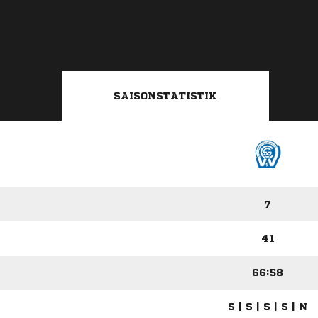
SAISONSTATISTIK
7
41
66:58
S | S | S | S | N