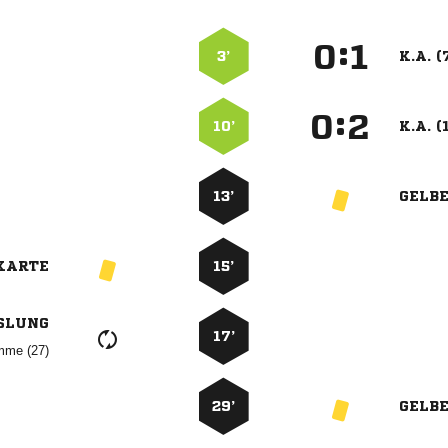
:


3’
K.A. (
:


10’
K.A. (
13’
GELB
KARTE
15’
SLUNG
17’
 
29’
GELB