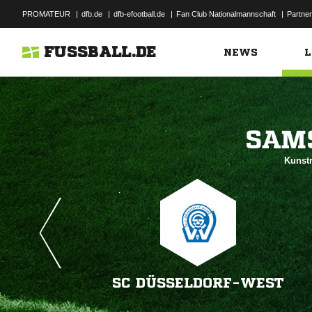
PROMATEUR
|
dfb.de
|
dfb-efootball.de
|
Fan Club Nationalmannschaft
|
Partner
FUSSBALL.DE
NEWS
L

Kunstr
SC DÜSSELDORF-WEST