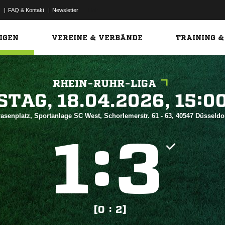
|
FAQ & Kontakt
|
Newsletter
Link
IGEN
VEREINE & VERBÄNDE
TRAINING &
RHEIN-RUHR-LIGA
 


asenplatz, Sportanlage SC West, Schorlemerstr. 61 - 63, 40547 Düsseldo
:


[0 : 2]