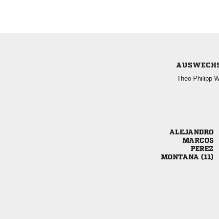
AUSWECH
  



 