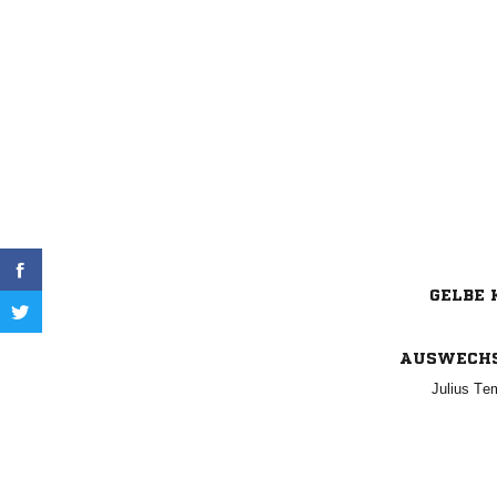
GELBE 
AUSWECH
 