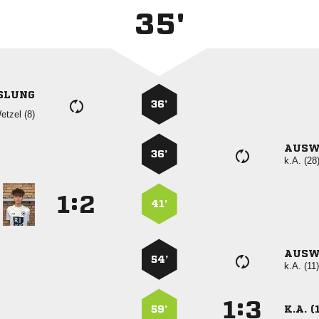
35'
SLUNG
36’
 
AUSW
36’
k.A. (28
:


41’
AUSW
54’
k.A. (11)
:


59’
K.A. (