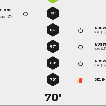
SLUNG
61’
 
AUSW
65’
k.A. (19
AUSW
67’
k.A. (18
AUSW
68’
k.A. (12
70’
GELB
70'