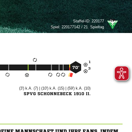
Staffel-ID:
220177
Spiel:
220177142 / 21. Spieltag

70’

(3') k.A. (7) | (10') k.A. (15) | (59') k.A. (10)
SPVG SCHONNEBECK 1910 II.
 DEINE MANNSCHAFT UND IHRE FANS, INDEM