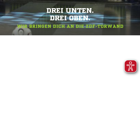
DREI UNTEN.
DREI OBEN.
WIR BRINGEN DICH AN DIE ZDF-TORWAND