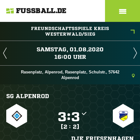
FUSSBALL.DE
FREUNDSCHAFTSSPIELE KREIS
WESTERWALD/SIEG
 
 
Rasenplatz, Alpenrod, Rasenplatz, Schulstr., 57642
Alpenrod
SG ALPENROD

:

[2 : 2]
DJK FRIESENHAGEN