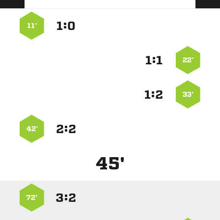
:


11’
:


22’
:


33’
:


42’
45'
:


72’