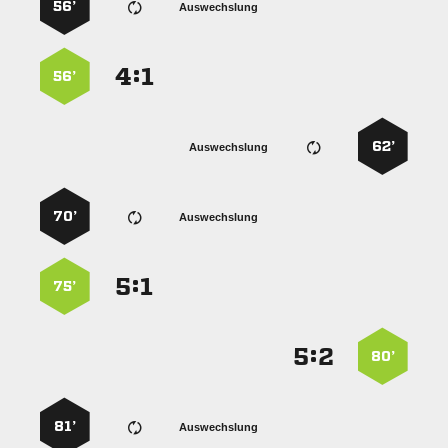
56’
Auswechslung
:


56’
62’
Auswechslung
70’
Auswechslung
:


75’
:


80’
81’
Auswechslung