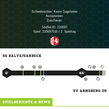
Schiedsrichter:
 
Assistenten:
Zuschauer:
Staffel-ID:
210697
Spiel:
210697016 / 2. Spieltag
SG BALVE/GARBECK
0’
45’
SV ARNSBERG 09
SPIELBERICHTE & NEWS