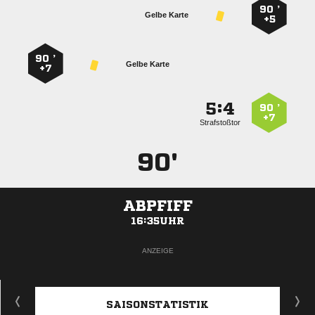
90 ’
Gelbe Karte
+5
90 ’
Gelbe Karte
+7
:


90 ’
+7
Strafstoßtor
90'
ABPFIFF
16:35UHR
ANZEIGE
SAISONSTATISTIK