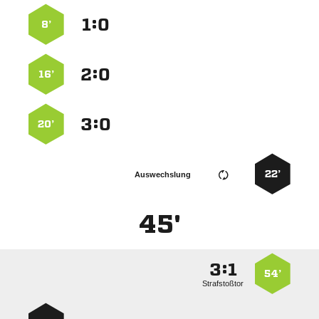
:


8’
:


16’
:


20’
22’
Auswechslung
45'
:


54’
Strafstoßtor