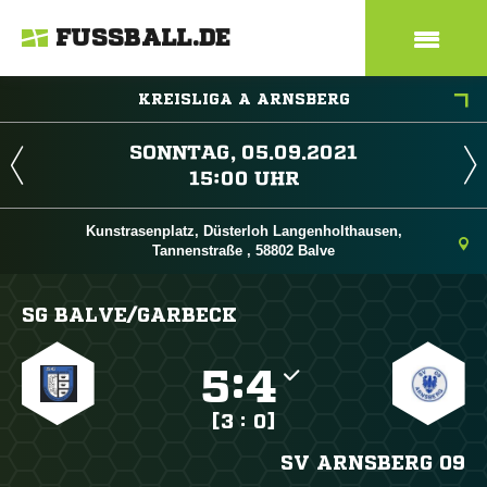
FUSSBALL.DE
KREISLIGA A ARNSBERG
 
 
Kunstrasenplatz, Düsterloh Langenholthausen,
Tannenstraße , 58802 Balve
SG BALVE/​GARBECK

:

[3 : 0]
SV ARNSBERG 09