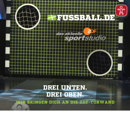
DREI UNTEN.
DREI OBEN.
WIR BRINGEN DICH AN DIE ZDF-TORWAND