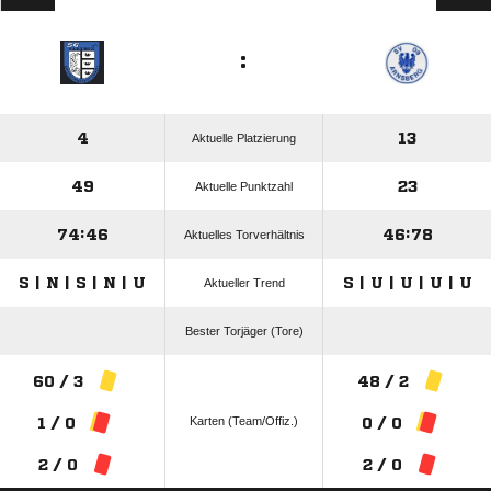
:
4
13
Aktuelle Platzierung
49
23
Aktuelle Punktzahl
74:46
46:78
Aktuelles Torverhältnis
S | N | S | N | U
S | U | U | U | U
Aktueller Trend
Bester Torjäger (Tore)
60 / 3
48 / 2
Karten (Team/Offiz.)
1 / 0
0 / 0
2 / 0
2 / 0