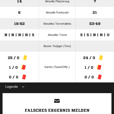
14
7
Aktuelle Platzierung
6
21
Aktuelle Punktzahl
16:62
53:49
Aktuelles Torverhältnis
N | N | N | N | S
S | S | N | N | U
Aktueller Trend
Bester Torjäger (Tore)
25 / 0
24 / 0
Karten (Team/Offiz.)
1 / 0
1 / 0
0 / 0
0 / 0
Legende
ANZEIGE
FALSCHES ERGEBNIS MELDEN