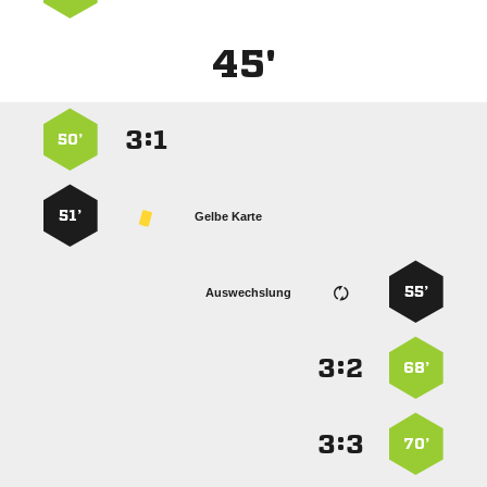
45'
:


50’
51’
Gelbe Karte
55’
Auswechslung
:


68’
:


70’