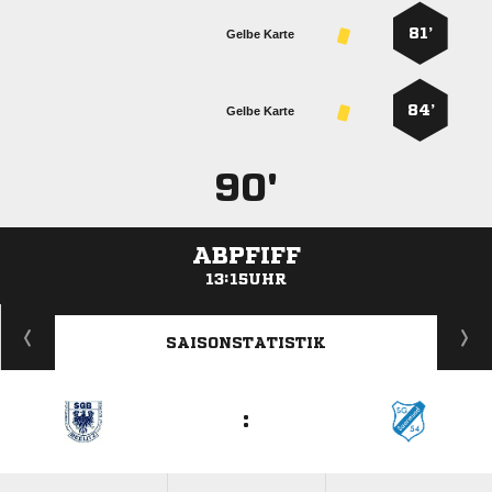
81’
Gelbe Karte
84’
Gelbe Karte
90'
ABPFIFF
13:15UHR
ANZEIGE
SAISONSTATISTIK
: