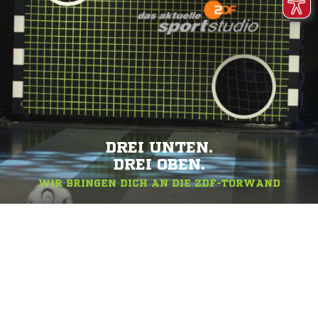
DREI UNTEN.
DREI OBEN.
WIR BRINGEN DICH AN DIE ZDF-TORWAND