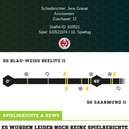
Schiedsrichter:
 
Assistenten:
Zuschauer:
12
Staffel-ID:
610521
Spiel:
610521074 / 10. Spieltag
SG BLAU-WEISS BEELITZ II
0’
45’
SG SAARMUND II
SPIELBERICHTE & NEWS
ES WURDEN LEIDER NOCH KEINE SPIELBERICHTE