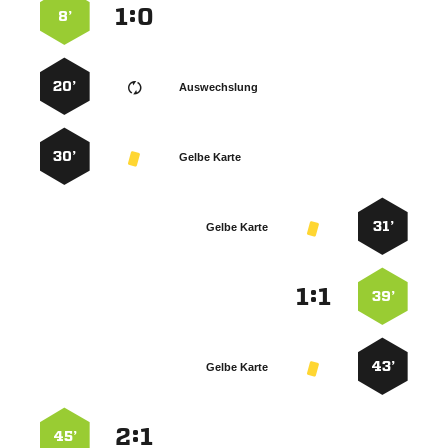
:


8’
20’
Auswechslung
30’
Gelbe Karte
31’
Gelbe Karte
:


39’
43’
Gelbe Karte
:


45’