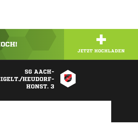
+
HOCH!
JETZT HOCHLADEN
SG AACH-
EIGELT./HEUDORF-
HONST. 3