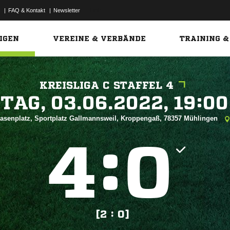
|
FAQ & Kontakt
|
Newsletter
Link
IGEN
VEREINE & VERBÄNDE
TRAINING &
KREISLIGA C STAFFEL 4
 


asenplatz, Sportplatz Gallmannsweil, Kroppengaß, 78357 Mühlingen
:


[2 : 0]