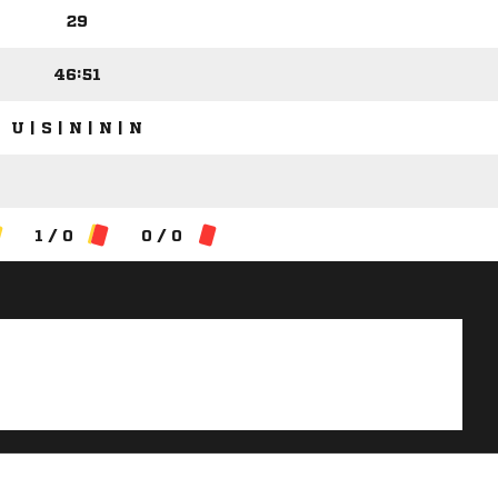
29
46:51
U | S | N | N | N
1 / 0
0 / 0