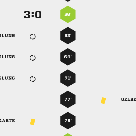
:


56’
SLUNG
62’
SLUNG
64’
SLUNG
71’
77’
GELB
KARTE
79’