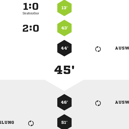
:


13’
Strafstoßtor
:


43’
44’
AUSW
45'
46’
AUSW
SLUNG
51’