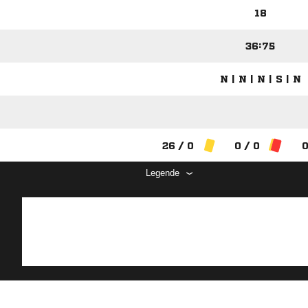
18
36:75
N | N | N | S | N
26 / 0
0 / 0
0
Legende