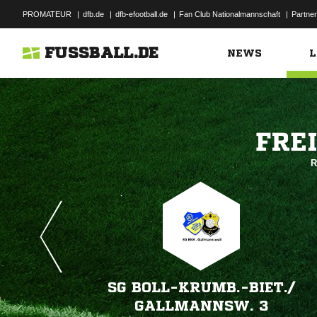
PROMATEUR
|
dfb.de
|
dfb-efootball.de
|
Fan Club Nationalmannschaft
|
Partner
FUSSBALL.DE
NEWS
L

R
SG BOLL-KRUMB.-BIET./​
GALLMANNSW. 3