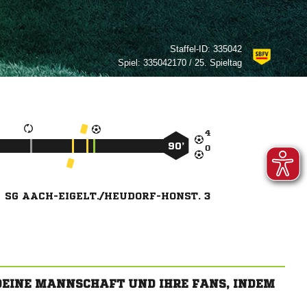
Staffel-ID:
335042
Spiel:
335042170 / 25. Spieltag

90’

SG AACH-EIGELT./HEUDORF-HONST. 3
 DEINE MANNSCHAFT UND IHRE FANS, INDEM