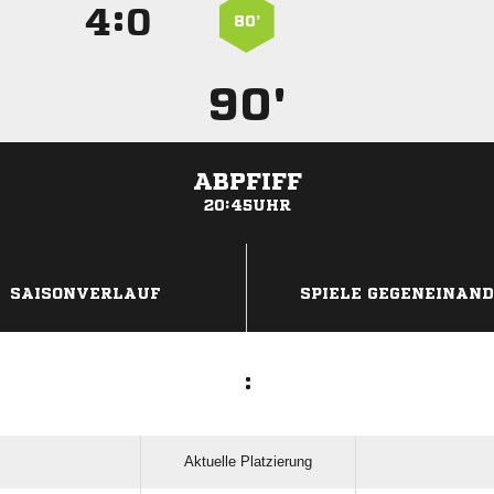
:


80’
90'
ABPFIFF
20:45UHR
ANZEIGE
SAISONVERLAUF
SPIELE GEGENEINAN
:
Aktuelle Platzierung