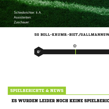
Schiedsrichter:

Assistenten:
Zuschauer:
SG BOLL-KRUMB.-BIET./GALLMANNSW
0’
SPIELBERICHTE & NEWS
ES WURDEN LEIDER NOCH KEINE SPIELBERI