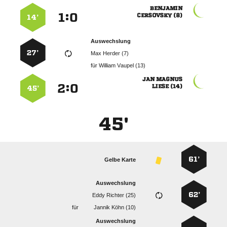

:


 
14’
Auswechslung
27’
  
für
  
 
:


 
45’
45'
61’
Gelbe Karte
Auswechslung
62’
  
für
  
Auswechslung