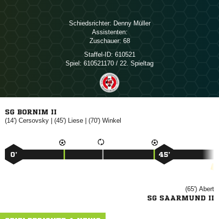
Schiedsrichter:
 
Assistenten:
Zuschauer:
68
Staffel-ID:
610521
Spiel:
610521170 / 22. Spieltag
SG BORNIM II
(14')

| (45')

| (70')

0’
45’
(65')

SG SAARMUND II