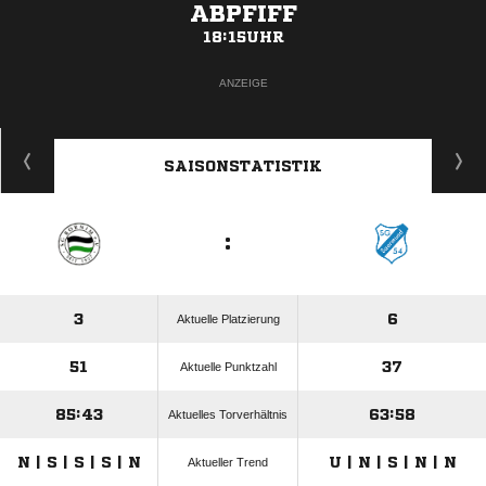
ABPFIFF
18:15UHR
ANZEIGE
SAISONSTATISTIK
:
3
6
Aktuelle Platzierung
51
37
Aktuelle Punktzahl
85:43
63:58
Aktuelles Torverhältnis
N | S | S | S | N
U | N | S | N | N
Aktueller Trend