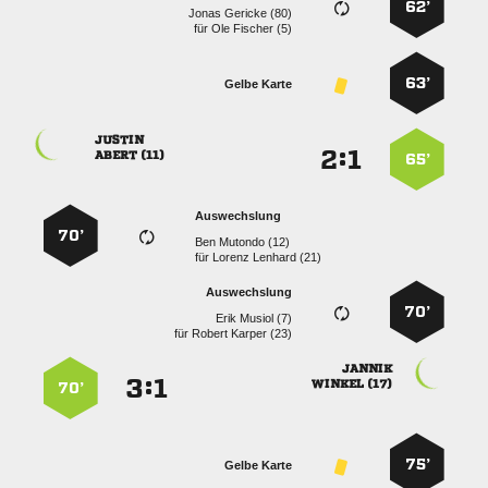
62’
  
für
  
63’
Gelbe Karte

:


 
65’
Auswechslung
70’
  
für
  
Auswechslung
70’
  
für
  

:


 
70’
75’
Gelbe Karte