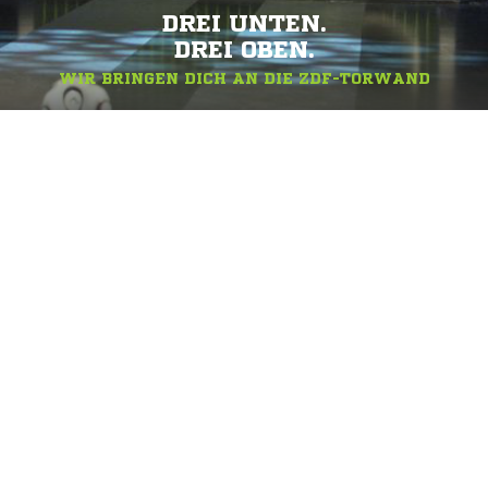
DREI UNTEN.
DREI OBEN.
WIR BRINGEN DICH AN DIE ZDF-TORWAND