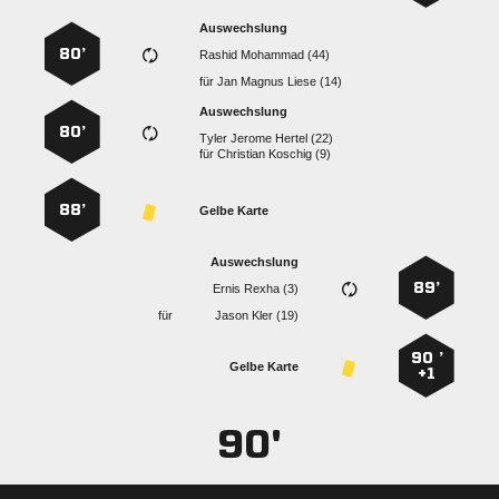
Auswechslung
80’
  
für
   
Auswechslung
80’
   
für
  
88’
Gelbe Karte
Auswechslung
89’
  
für
  
90 ’
Gelbe Karte
+1
90'