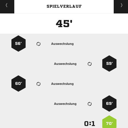
SPIELVERLAUF
45'
56’
Auswechslung
59’
Auswechslung
60’
Auswechslung
69’
Auswechslung
:


70’