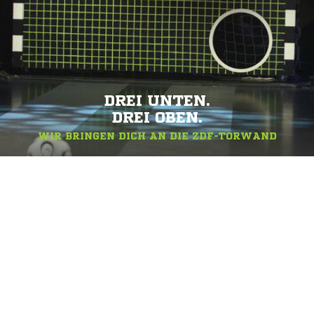
DREI UNTEN.
DREI OBEN.
WIR BRINGEN DICH AN DIE ZDF-TORWAND