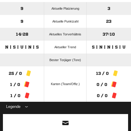
9
3
Aktuelle Platzierung
9
23
Aktuelle Punktzahl
14:28
37:10
Aktuelles Torverhältnis
N | S | U | N | S
S | N | N | S | U
Aktueller Trend
Bester Torjäger (Tore)
25 / 0
13 / 0
Karten (Team/Offiz.)
1 / 0
0 / 0
1 / 0
0 / 0
Legende
ANZEIGE