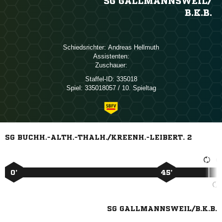
SG GALLMANNSWEIL/​
B.K.B.
Schiedsrichter:
 
Assistenten:
Zuschauer:
Staffel-ID:
335018
Spiel:
335018057 / 10. Spieltag
SG BUCHH.-ALTH.-THALH./KREENH.-LEIBERT. 2
0’
45’
SG GALLMANNSWEIL/B.K.B.