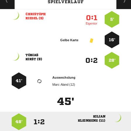
SPIELVERLAUF

:


 
5’
Eigentor
16’
Gelbe Karte

:


 
28’
Auswechslung
41’
  
45'

:


 
48’