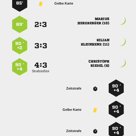
85’
Gelbe Karte

:


 
89’

90 ’
:


 
+2

:


90 ’
 
+4
Strafstoßtor
90 ’
Zeitstrafe
+4
90 ’
Gelbe Karte
+4
90 ’
Zeitstrafe
+4