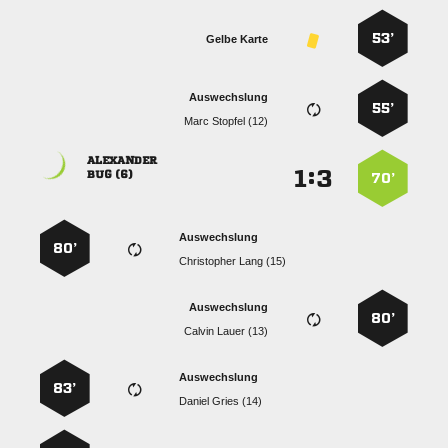
53’
Gelbe Karte
Auswechslung
55’
  

:


 
70’
Auswechslung
80’
  
Auswechslung
80’
  
Auswechslung
83’
  