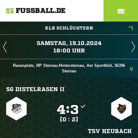
FUSSBALL.DE
KLB SCHLÜCHTERN
 
 
Rasenplatz, RP Steinau-Hintersteinau, Am Sportfeld, 36396
Steinau
SG DISTELRASEN II

:

[0 : 2]
TSV HEUBACH