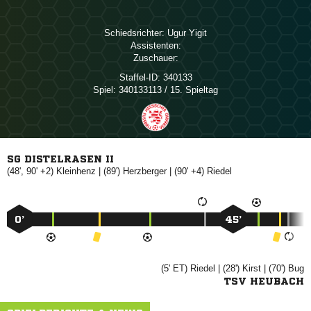
Schiedsrichter:
 
Assistenten:
Zuschauer:
Staffel-ID:
340133
Spiel:
340133113 / 15. Spieltag
SG DISTELRASEN II
(48', 90' +2)

| (89')

| (90' +4)

0’
45’
(5' ET)

| (28')

| (70')

TSV HEUBACH