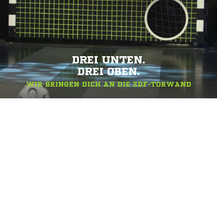
DREI UNTEN.
DREI OBEN.
WIR BRINGEN DICH AN DIE ZDF-TORWAND