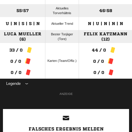
Aktuelles
55:57
46:58
Torverhältnis
U | N | S | S | N
N | U | N | N | N
Aktueller Trend
LUCA MUELLER
FELIX KATZMANN
Bester Torjäger
(6)
(Tore)
(12)
33 / 0
44 / 0
Karten (Team/Offiz.)
0 / 0
0 / 0
0 / 0
0 / 0
Legende
ANZEIGE
FALSCHES ERGEBNIS MELDEN