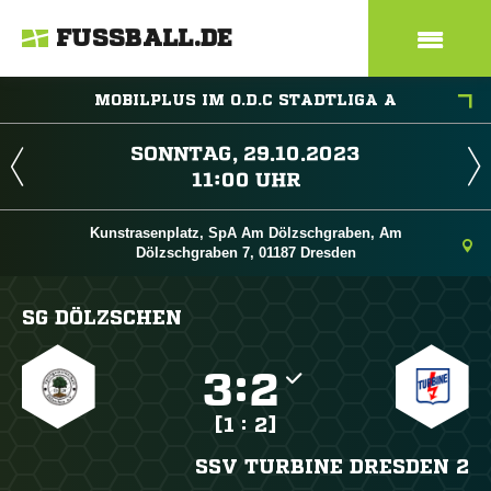
FUSSBALL.DE
MOBILPLUS IM O.D.C STADTLIGA A
 
 
Kunstrasenplatz, SpA Am Dölzschgraben, Am
Dölzschgraben 7, 01187 Dresden
SG DÖLZSCHEN

:

[1 : 2]
SSV TURBINE DRESDEN 2