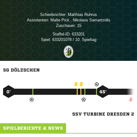
Schiedsrichter:
 
Assistenten:
 
,  
Zuschauer:
15
Staffel-ID:
633201
Spiel:
633201078 / 10. Spieltag
SG DÖLZSCHEN
0’
45’
SSV TURBINE DRESDEN 2
SPIELBERICHTE & NEWS