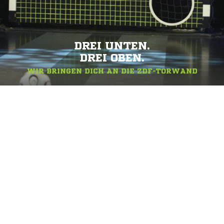
DREI UNTEN.
DREI OBEN.
WIR BRINGEN DICH AN DIE ZDF-TORWAND