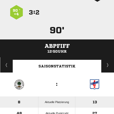
90 ’
:


+4
90'
ABPFIFF
12:50UHR
ANZEIGE
SAISONSTATISTIK
:
8
13
Aktuelle Platzierung
48
27
Aktuelle Punktzahl