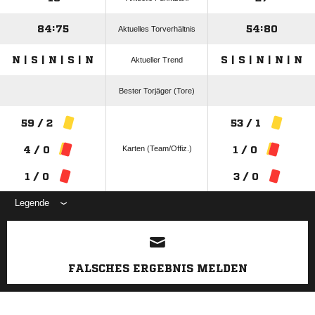
84:75
54:80
Aktuelles Torverhältnis
N | S | N | S | N
S | S | N | N | N
Aktueller Trend
Bester Torjäger (Tore)
59 / 2
53 / 1
Karten (Team/Offiz.)
4 / 0
1 / 0
1 / 0
3 / 0
Legende
ANZEIGE
FALSCHES ERGEBNIS MELDEN