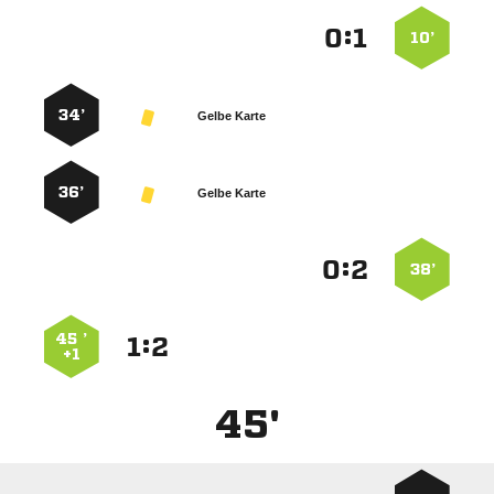
:


10’
34’
Gelbe Karte
36’
Gelbe Karte
:


38’
45 ’
:


+1
45'