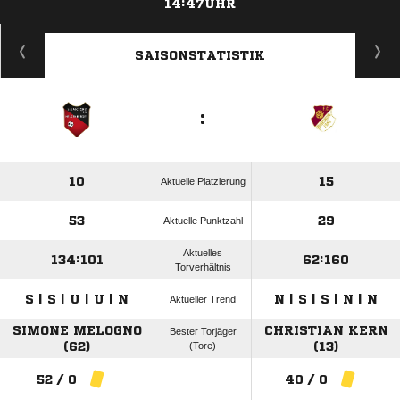
14:47UHR
ANZEIGE
SAISONSTATISTIK
:
10
15
Aktuelle Platzierung
53
29
Aktuelle Punktzahl
Aktuelles
134:101
62:160
Torverhältnis
S | S | U | U | N
N | S | S | N | N
Aktueller Trend
SIMONE MELOGNO
CHRISTIAN KERN
Bester Torjäger
(62)
(Tore)
(13)
52 / 0
40 / 0