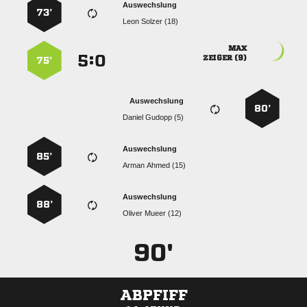
Auswechslung
73’
  

:


 
75’
Auswechslung
80’
  
Auswechslung
85’
  
Auswechslung
88’
  
90'
ABPFIFF