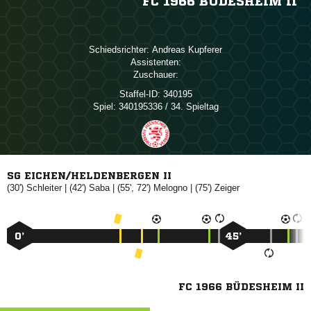
FC 1966 BÜDESHEIM II
Schiedsrichter:
 
Assistenten:
Zuschauer:
Staffel-ID:
340195
Spiel:
340195336 / 34. Spieltag
SG EICHEN/HELDENBERGEN II
(30')

| (42')

| (55', 72')

| (75')

0’
45’
FC 1966 BÜDESHEIM II