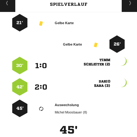
SPIELVERLAUF
21’
Gelbe Karte
26’
Gelbe Karte

:


 
30’

:


 
42’
Auswechslung
45’
  
45'