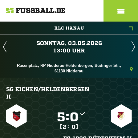
FUSSBALL.DE
KLC HANAU
 
 
Rasenplatz, RP Nidderau-Heldenbergen, Büdinger Str.,
61130 Nidderau
SG EICHEN/​HELDENBERGEN
II

:

[2 : 0]