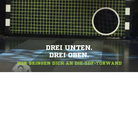
DREI UNTEN.
DREI OBEN.
WIR BRINGEN DICH AN DIE ZDF-TORWAND