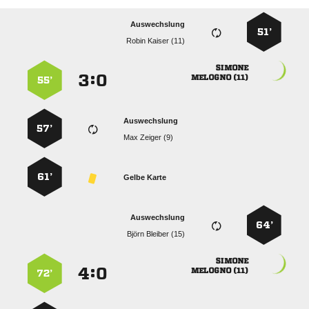
Auswechslung
51’
  

:


 
55’
Auswechslung
57’
  
61’
Gelbe Karte
Auswechslung
64’
  

:


 
72’