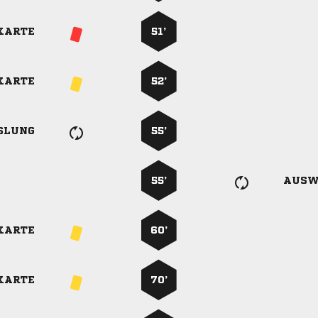
KARTE
51’
KARTE
52’
SLUNG
55’
55’
AUSW
KARTE
60’
KARTE
70’