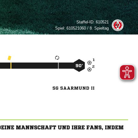
Staffel-ID:
610521
Spiel:
610521060 / 8. Spieltag

90’

SG SAARMUND II
 DEINE MANNSCHAFT UND IHRE FANS, INDEM