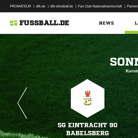
PROMATEUR
|
dfb.de
|
dfb-efootball.de
|
Fan Club Nationalmannschaft
|
Partner
FUSSBALL.DE
NEWS
L

Kunstr
SG EINTRACHT 90
BABELSBERG