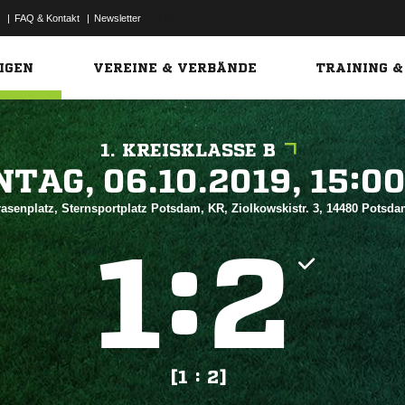
|
FAQ & Kontakt
|
Newsletter
Link
IGEN
VEREINE & VERBÄNDE
TRAINING &
1. KREISKLASSE B
 


asenplatz, Sternsportplatz Potsdam, KR, Ziolkowskistr. 3, 14480 Potsd
:


[1 : 2]