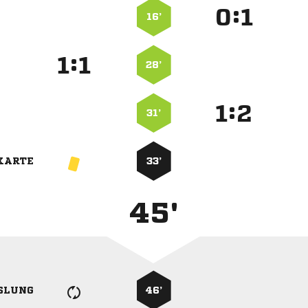
:


16’
:


28’
:


31’
KARTE
33’
45'
SLUNG
46’