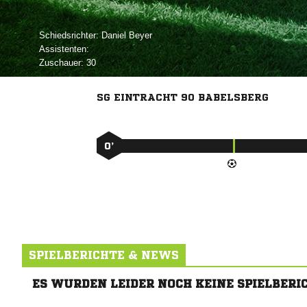
Schiedsrichter:
 
Assistenten:
Zuschauer:
30
SG EINTRACHT 90 BABELSBERG
0’
SPIELBERICHTE & NEWS
ES WURDEN LEIDER NOCH KEINE SPIELBERI