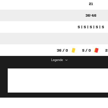
21
36:46
S | S | S | S | S
36 / 0
5 / 0
2
Legende