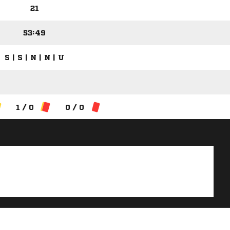
21
53:49
S | S | N | N | U
1 / 0
0 / 0