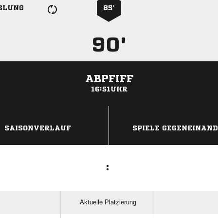
SLUNG
85’
90'
ABPFIFF
16:51UHR
ANZEIGE
SAISONVERLAUF
SPIELE GEGENEINAN
:
Aktuelle Platzierung