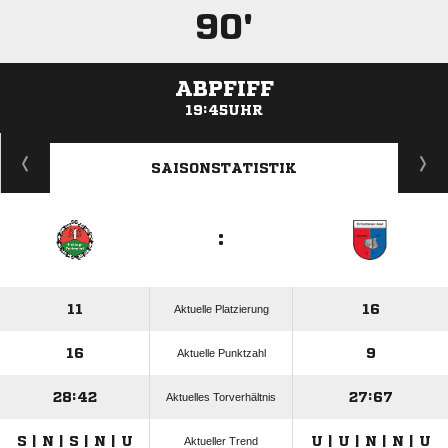
90'
ABPFIFF
19:45UHR
ANZEIGE
SAISONSTATISTIK
:
11
16
Aktuelle Platzierung
16
9
Aktuelle Punktzahl
28:42
27:67
Aktuelles Torverhältnis
S | N | S | N | U
U | U | N | N | U
Aktueller Trend