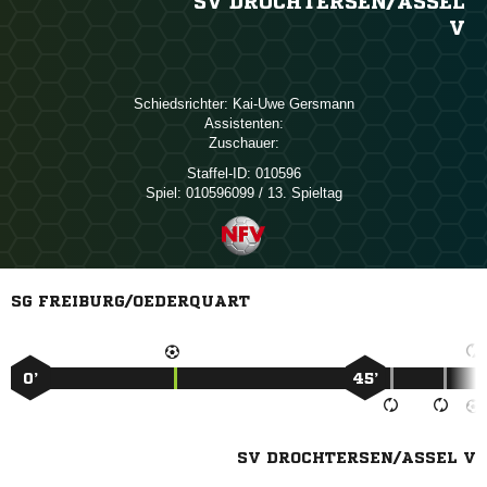
SV DROCHTERSEN/​ASSEL
V
Schiedsrichter:
 
Assistenten:
Zuschauer:
Staffel-ID:
010596
Spiel:
010596099 / 13. Spieltag
SG FREIBURG/OEDERQUART
0’
45’
SV DROCHTERSEN/ASSEL V