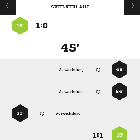
SPIELVERLAUF
:


19’
45'
46’
Auswechslung
54’
Auswechslung
59’
Auswechslung
:


59’