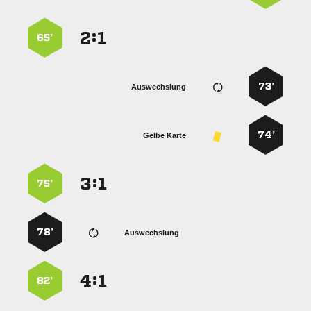
:


65’
73’
Auswechslung
74’
Gelbe Karte
:


75’
78’
Auswechslung
:


82’