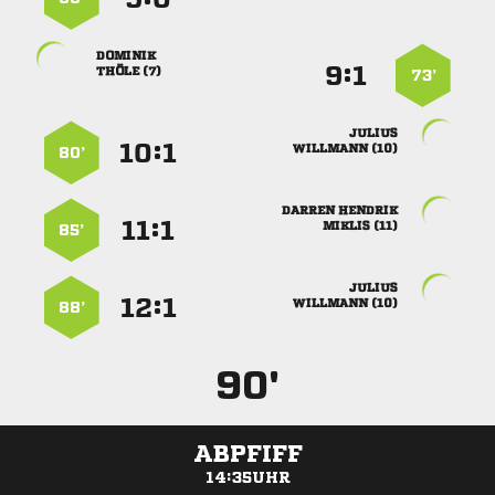

:


 
73’

:


 
80’
 
:


 
85’

:


 
88’
90'
ABPFIFF
14:35UHR