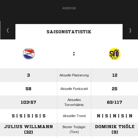
ANZEIGE
SAISONSTATISTIK
:
3
12
Aktuelle Platzierung
58
25
Aktuelle Punktzahl
Aktuelles
103:57
65:117
Torverhältnis
S | S | S | S | S
N | S | N | S | N
Aktueller Trend
JULIUS WILLMANN
DOMINIK THÖLE
Bester Torjäger
(32)
(Tore)
(9)