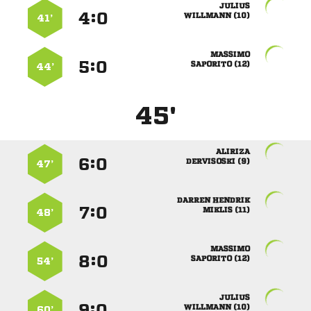

:


 
41’

:


 
44’
45'

:


 
47’
 
:


 
48’

:


 
54’

:


 
60’