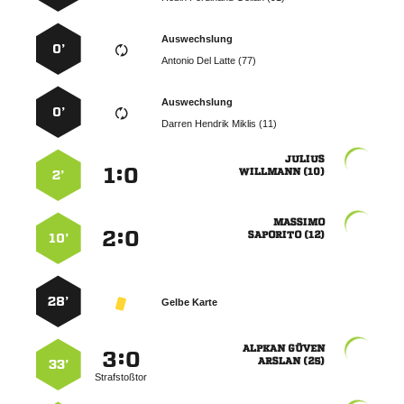
Auswechslung
0’
   
Auswechslung
0’
   

:


 
2’

:


 
10’
28’
Gelbe Karte
 
:


 
33’
Strafstoßtor