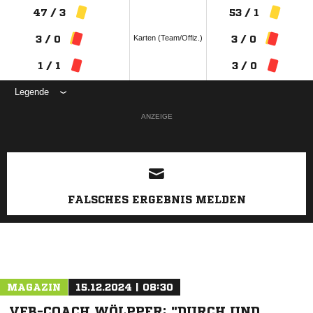
47 / 3
53 / 1
Karten (Team/Offiz.)
3 / 0
3 / 0
1 / 1
3 / 0
Legende
ANZEIGE
FALSCHES ERGEBNIS MELDEN
MAGAZIN
15.12.2024 | 08:30
VFB-COACH WÖLPPER: "DURCH UND