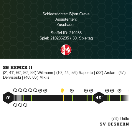
Schiedsrichter:
 
Assistenten:
Zuschauer:
Staffel-ID:
210235
Spiel:
210235235 / 30. Spieltag
SG HEMER II
(2', 41', 60', 80', 88')

| (10', 44', 54')

| (33')

| (47')

| (48', 85')

0’
45’
(73')

SV OESBERN