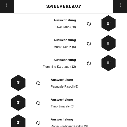
SPIELVERLAUF
Auswechslung
0’
  
Auswechslung
0’
  
Auswechslung
0’
  
Auswechslung
0’
  
Auswechslung
0’
  
Auswechslung
0’
   