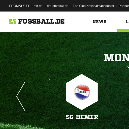
PROMATEUR
|
dfb.de
|
dfb-efootball.de
|
Fan Club Nationalmannschaft
|
Partner
FUSSBALL.DE
NEWS
L

K
SG HEMER