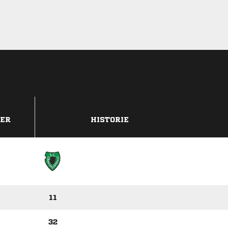
DER
HISTORIE
11
32