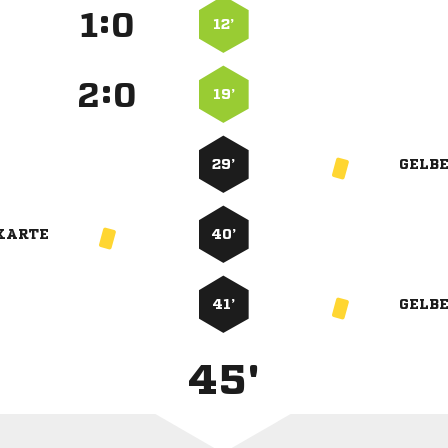
:


12’
:


19’
29’
GELB
KARTE
40’
41’
GELB
45'