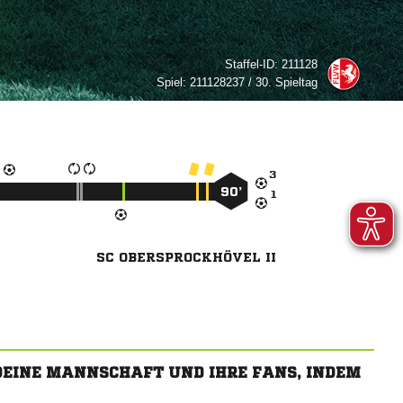
Staffel-ID:
211128
Spiel:
211128237 / 30. Spieltag

90’

SC OBERSPROCKHÖVEL II
 DEINE MANNSCHAFT UND IHRE FANS, INDEM