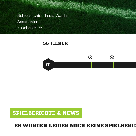
Schiedsrichter:
 
Assistenten:
Zuschauer:
75
SG HEMER
0’
SPIELBERICHTE & NEWS
ES WURDEN LEIDER NOCH KEINE SPIELBERI