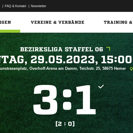
|
FAQ & Kontakt
|
Newsletter
Link
IGEN
VEREINE & VERBÄNDE
TRAINING &
BEZIRKSLIGA STAFFEL 06
 


unstrasenplatz, Overhoff-Arena am Damm, Teichstr. 25, 58675 Hemer
:


[2 : 0]