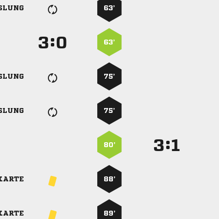
SLUNG
63’
:


63’
SLUNG
75’
SLUNG
75’
:


80’
KARTE
88’
KARTE
89’