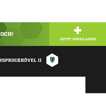
+
HOCH!
JETZT HOCHLADEN
RSPROCKHÖVEL II