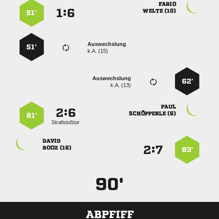

:


 
51’
Auswechslung
51’
k.A. (15)
Auswechslung
62’
k.A. (13)

:


 
81’
Strafstoßtor

:


 
83’
90'
ABPFIFF