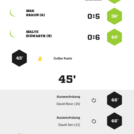

:


 
36’

:


 
40’
45’
Gelbe Karte
45'
Auswechslung
46’
  
Auswechslung
46’
  