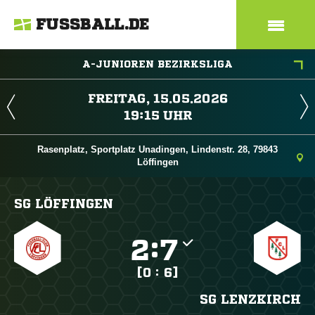
FUSSBALL.DE
A-JUNIOREN BEZIRKSLIGA
 
 
Rasenplatz, Sportplatz Unadingen, Lindenstr. 28, 79843
Löffingen
SG LÖFFINGEN

:

[0 : 6]
SG LENZKIRCH