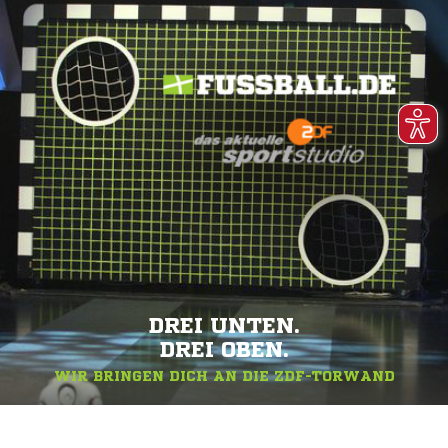
DREI UNTEN.
DREI OBEN.
WIR BRINGEN DICH AN DIE ZDF-TORWAND