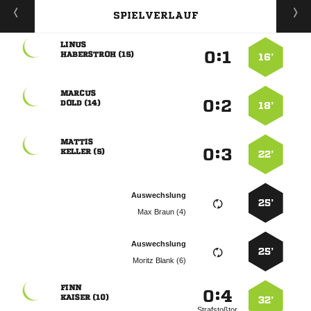
SPIELVERLAUF

:


 
16’

:


 
18’

:


 
22’
Auswechslung
25’
  
Auswechslung
25’
  

:


 
32’
Strafstoßtor