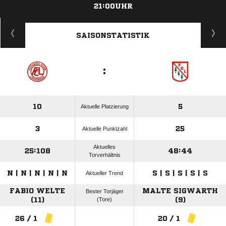
21:00UHR
ANZEIGE
SAISONSTATISTIK
:
10
5
Aktuelle Platzierung
3
25
Aktuelle Punktzahl
Aktuelles
25:108
48:44
Torverhältnis
N | N | N | N | N
S | S | S | S | S
Aktueller Trend
FABIO WELTE
MALTE SIGWARTH
Bester Torjäger
(11)
(Tore)
(9)
26 / 1
20 / 1