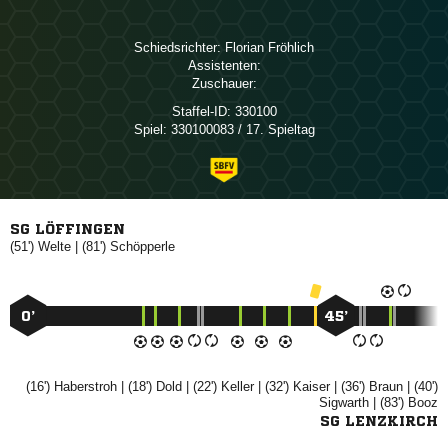
Schiedsrichter:
 
Assistenten:
Zuschauer:
Staffel-ID:
330100
Spiel:
330100083 / 17. Spieltag
SG LÖFFINGEN
(51')

| (81')

0’
45’
(16')

| (18')

| (22')

| (32')

| (36')

| (40')

| (83')

SG LENZKIRCH