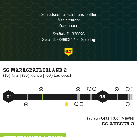
Schiedsrichter:
 
Assistenten:
Zuschauer:
Staffel-ID:
330096
Spiel:
330096034 / 7. Spieltag
SG MARKGRÄFLERLAND 2
(15')

| (35')

| (50')

0’
45’
(7', 75')

| (68')

SG AUGGEN 2