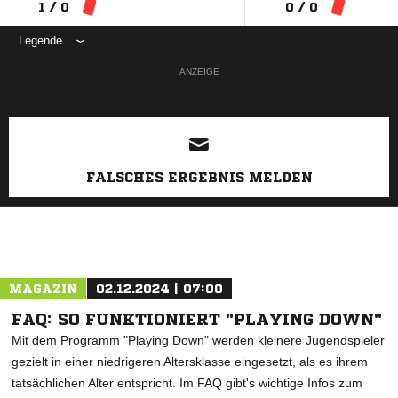
1 / 0
0 / 0
Legende
ANZEIGE
FALSCHES ERGEBNIS MELDEN
MAGAZIN
02.12.2024 | 07:00
FAQ: SO FUNKTIONIERT "PLAYING DOWN"
Mit dem Programm "Playing Down" werden kleinere Jugendspieler
gezielt in einer niedrigeren Altersklasse eingesetzt, als es ihrem
tatsächlichen Alter entspricht. Im FAQ gibt's wichtige Infos zum