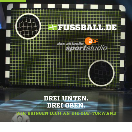
DREI UNTEN.
DREI OBEN.
WIR BRINGEN DICH AN DIE ZDF-TORWAND