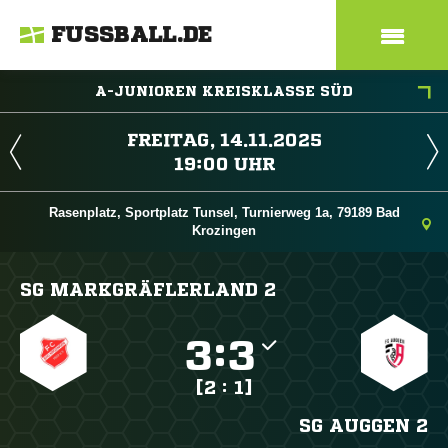
FUSSBALL.DE
A-JUNIOREN KREISKLASSE SÜD
 
 
Rasenplatz, Sportplatz Tunsel, Turnierweg 1a, 79189 Bad
Krozingen
SG MARKGRÄFLERLAND 2

:

[2 : 1]
SG AUGGEN 2