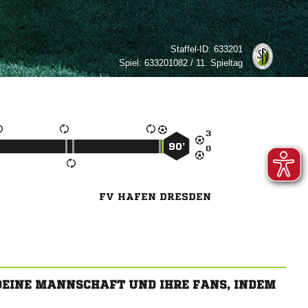
Staffel-ID:
633201
Spiel:
633201082 / 11. Spieltag

90’

FV HAFEN DRESDEN
 DEINE MANNSCHAFT UND IHRE FANS, INDEM