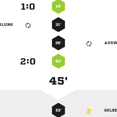
:


16’
SLUNG
31’
36’
AUSW
:


40’
45'
53’
GELB