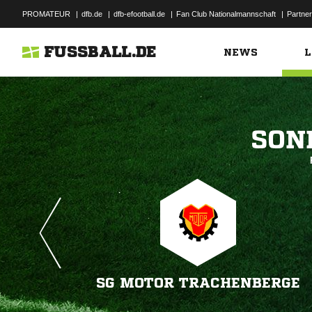
PROMATEUR
|
dfb.de
|
dfb-efootball.de
|
Fan Club Nationalmannschaft
|
Partner
FUSSBALL.DE
NEWS
L

SG MOTOR TRACHENBERGE