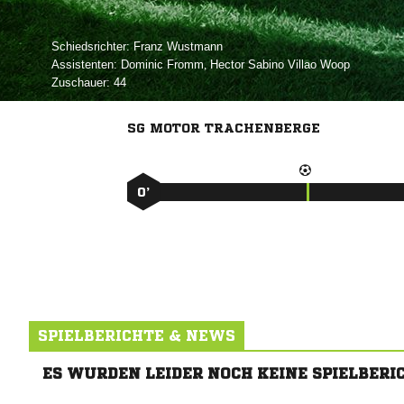
Schiedsrichter:
 
Assistenten:
 
,    
Zuschauer:
44
SG MOTOR TRACHENBERGE
0’
SPIELBERICHTE & NEWS
ES WURDEN LEIDER NOCH KEINE SPIELBERI