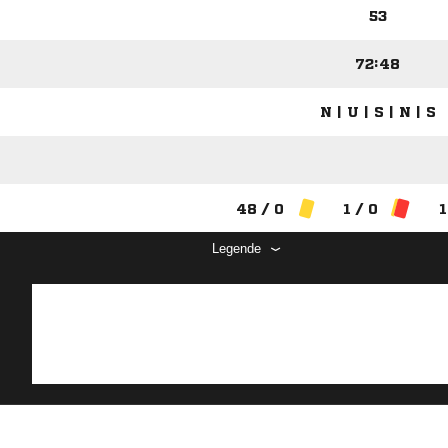
53
72:48
N | U | S | N | S
48 / 0
1 / 0
1
Legende