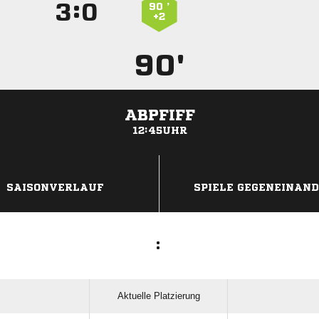
:


90 ’
+2
90'
ABPFIFF
12:45UHR
ANZEIGE
SAISONVERLAUF
SPIELE GEGENEINAN
:
Aktuelle Platzierung