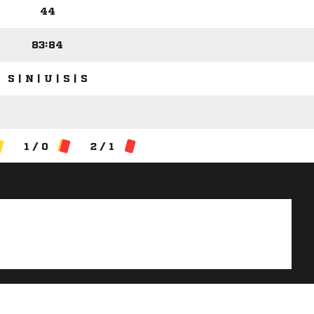
44
83:84
S | N | U | S | S
1 / 0
2 / 1