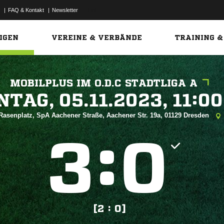
|
FAQ & Kontakt
|
Newsletter
Link
IGEN
VEREINE & VERBÄNDE
TRAINING &
MOBILPLUS IM O.D.C STADTLIGA A
 


Rasenplatz, SpA Aachener Straße, Aachener Str. 19a, 01129 Dresden
:


[2 : 0]