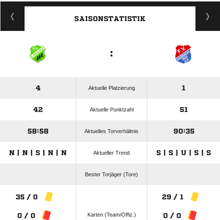
ANZEIGE
SAISONSTATISTIK
:
4
1
Aktuelle Platzierung
42
51
Aktuelle Punktzahl
58:58
90:35
Aktuelles Torverhältnis
N | N | S | N | N
S | S | U | S | S
Aktueller Trend
Bester Torjäger (Tore)
35 / 0
29 / 1
Karten (Team/Offiz.)
0 / 0
0 / 0