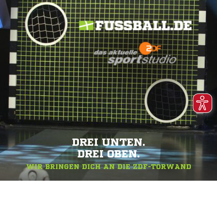
DREI UNTEN.
DREI OBEN.
WIR BRINGEN DICH AN DIE ZDF-TORWAND