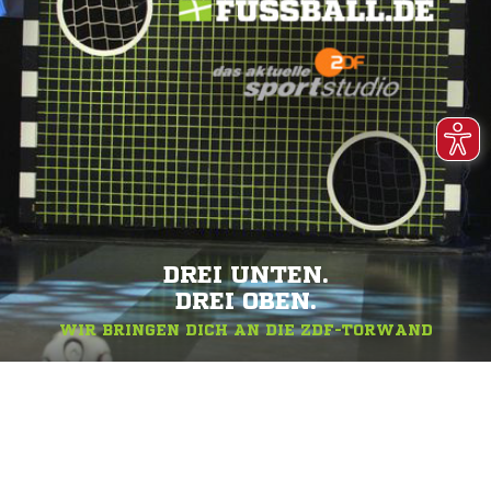
DREI UNTEN.
DREI OBEN.
WIR BRINGEN DICH AN DIE ZDF-TORWAND