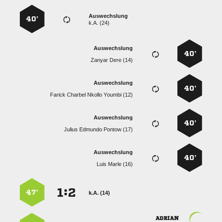
Auswechslung
40’
k.A. (24)
Auswechslung
40’
  
Auswechslung
40’
    
Auswechslung
40’
   
Auswechslung
40’
  
:


47’
k.A. (14)
