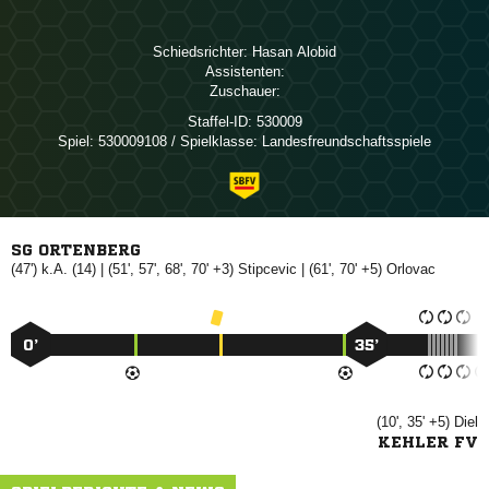
Schiedsrichter:
 
Assistenten:
Zuschauer:
Staffel-ID:
530009
Spiel:
530009108 / Spielklasse: Landesfreundschaftsspiele
SG ORTENBERG
(47') k.A. (14) | (51', 57', 68', 70' +3)

| (61', 70' +5)

0’
35’
(10', 35' +5)

KEHLER FV