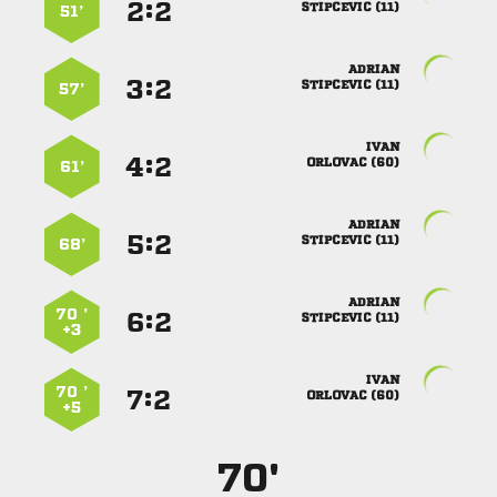
:


 
51’

:


 
57’

:


 
61’

:


 
68’

70 ’
:


 
+3

70 ’
:


 
+5
70'