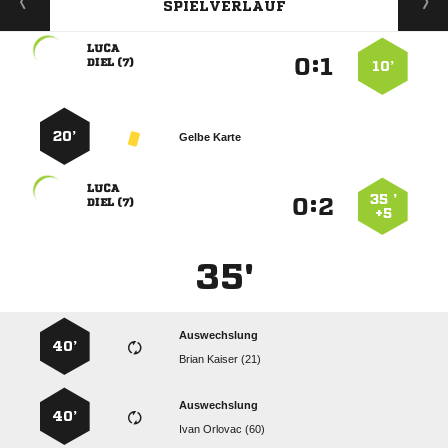
SPIELVERLAUF

:


 
10’
20’
Gelbe Karte

35 ’
:


 
+5
35'
Auswechslung
40’
  
Auswechslung
40’
  