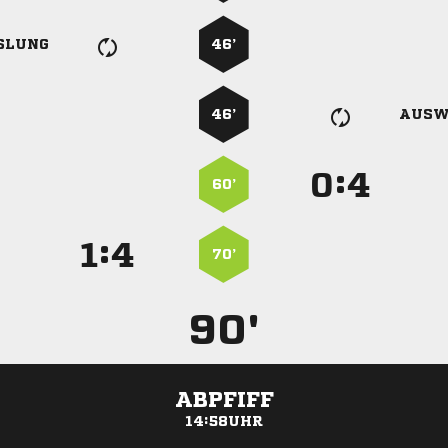
SLUNG
46’
46’
AUSW
:


60’
:


70’
90'
ABPFIFF
14:58UHR