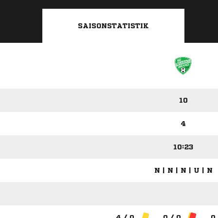
SAISONSTATISTIK
10
4
10:23
N | N | N | U | N
4 / 0
0 / 0
0 