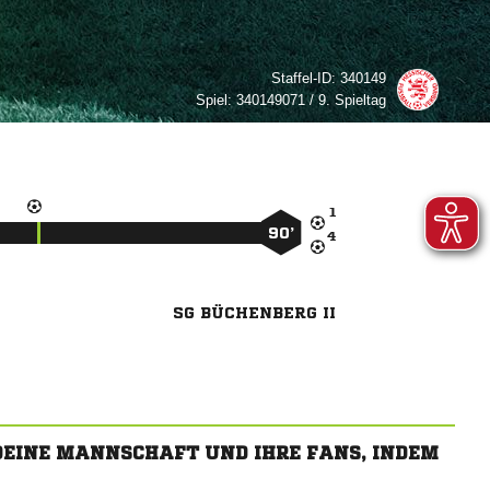
Staffel-ID:
340149
Spiel:
340149071 / 9. Spieltag

90’

SG BÜCHENBERG II
 DEINE MANNSCHAFT UND IHRE FANS, INDEM