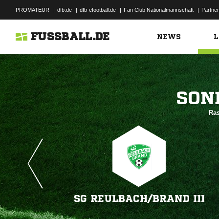
PROMATEUR
|
dfb.de
|
dfb-efootball.de
|
Fan Club Nationalmannschaft
|
Partner
FUSSBALL.DE
NEWS
L

Ras
SG REULBACH/​BRAND III