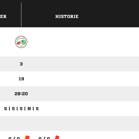
DER
HISTORIE
3
19
28:20
S | S | S | N | S
0 / 0
0 / 0