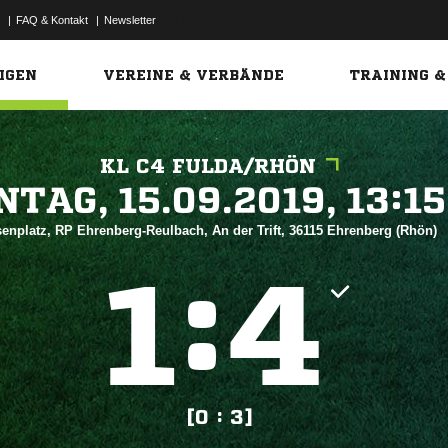
|
FAQ & Kontakt
|
Newsletter
Link
IGEN
VEREINE & VERBÄNDE
TRAINING &
KL C4 FULDA/RHÖN
 


enplatz, RP Ehrenberg-Reulbach, An der Trift, 36115 Ehrenberg (Rhön)
:


[0 : 3]