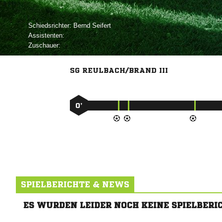
Schiedsrichter:
 
Assistenten:
Zuschauer:
SG REULBACH/BRAND III
0’
SPIELBERICHTE & NEWS
ES WURDEN LEIDER NOCH KEINE SPIELBERI