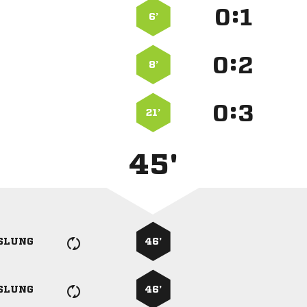
:


6’
:


8’
:


21’
45'
SLUNG
46’
SLUNG
46’