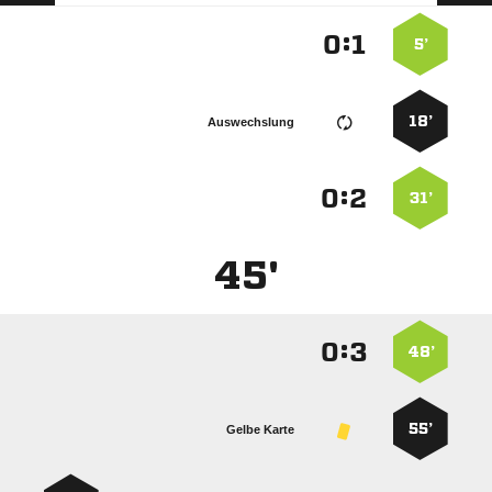
:


5’
18’
Auswechslung
:


31’
45'
:


48’
55’
Gelbe Karte