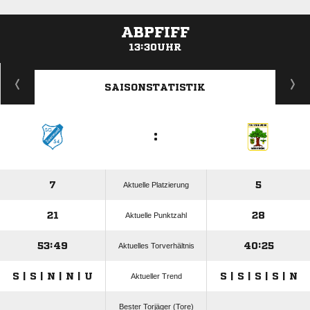
ABPFIFF
13:30UHR
ANZEIGE
SAISONSTATISTIK
:
7
5
Aktuelle Platzierung
21
28
Aktuelle Punktzahl
53:49
40:25
Aktuelles Torverhältnis
S | S | N | N | U
S | S | S | S | N
Aktueller Trend
Bester Torjäger (Tore)