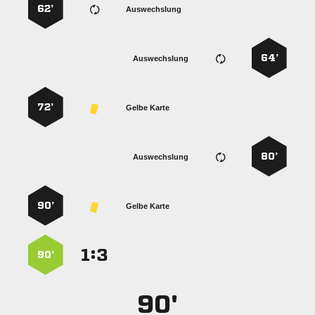
62’
Auswechslung
64’
Auswechslung
72’
Gelbe Karte
80’
Auswechslung
90’
Gelbe Karte
:


90’
90'