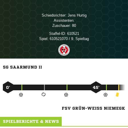
Schiedsrichter:
 
Assistenten:
Zuschauer:
80
Staffel-ID:
610521
Spiel:
610521070 / 9. Spieltag
SG SAARMUND II
0’
45’
FSV GRÜN-WEISS NIEMEGK
SPIELBERICHTE & NEWS