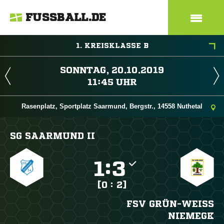
FUSSBALL.DE
1. KREISKLASSE B
 
 
Rasenplatz, Sportplatz Saarmund, Bergstr., 14558 Nuthetal
SG SAARMUND II

:

[0 : 2]
FSV GRÜN-WEISS N
IEMEGK