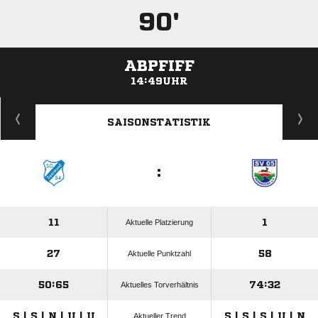
90'
ABPFIFF
14:49UHR
ANZEIGE
SAISONSTATISTIK
:
11
1
Aktuelle Platzierung
27
58
Aktuelle Punktzahl
50:65
74:32
Aktuelles Torverhältnis
S | S | N | U | U
S | S | S | U | N
Aktueller Trend