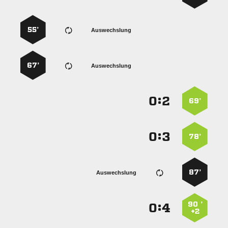
55’
Auswechslung
67’
Auswechslung
:


69’
:


78’
87’
Auswechslung
90 ’
:


+2