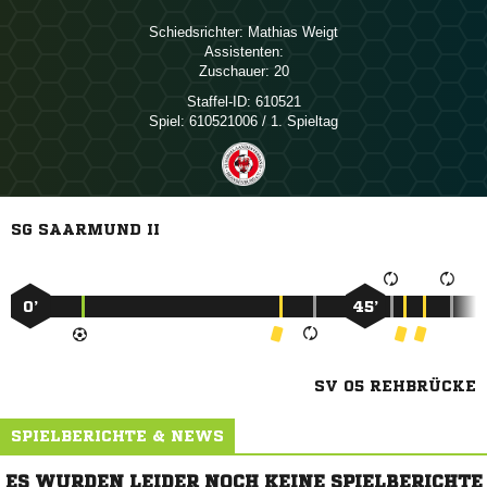
Schiedsrichter:
 
Assistenten:
Zuschauer:
20
Staffel-ID:
610521
Spiel:
610521006 / 1. Spieltag
SG SAARMUND II
0’
45’
SV 05 REHBRÜCKE
SPIELBERICHTE & NEWS
ES WURDEN LEIDER NOCH KEINE SPIELBERICHTE