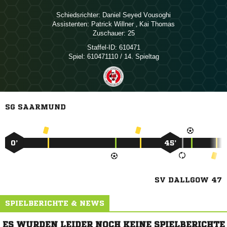
Schiedsrichter:
  
Assistenten:
 
,  
Zuschauer:
25
Staffel-ID:
610471
Spiel:
610471110 / 14. Spieltag
SG SAARMUND
0’
45’
SV DALLGOW 47
SPIELBERICHTE & NEWS
ES WURDEN LEIDER NOCH KEINE SPIELBERICHTE