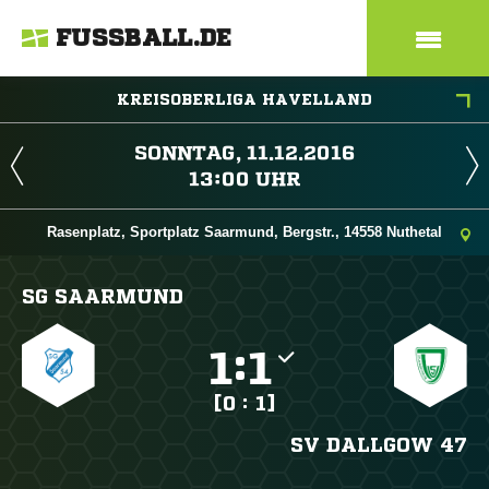
FUSSBALL.DE
KREISOBERLIGA HAVELLAND
 
 
Rasenplatz, Sportplatz Saarmund, Bergstr., 14558 Nuthetal
SG SAARMUND

:

[0 : 1]
SV DALLGOW 47