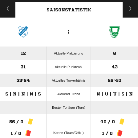
ANZEIGE
SAISONSTATISTIK
:
12
6
Aktuelle Platzierung
31
43
Aktuelle Punktzahl
33:54
55:40
Aktuelles Torverhältnis
S | N | N | N | S
N | U | U | S | N
Aktueller Trend
Bester Torjäger (Tore)
56 / 0
40 / 0
Karten (Team/Offiz.)
1 / 0
1 / 0