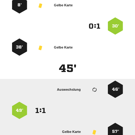
8’
Gelbe Karte
:


30’
38’
Gelbe Karte
45'
46’
Auswechslung
:


49’
57’
Gelbe Karte