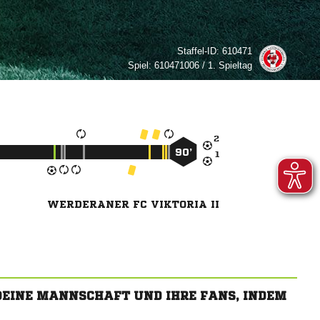
Staffel-ID:
610471
Spiel:
610471006 / 1. Spieltag

90’

WERDERANER FC VIKTORIA II
 DEINE MANNSCHAFT UND IHRE FANS, INDEM