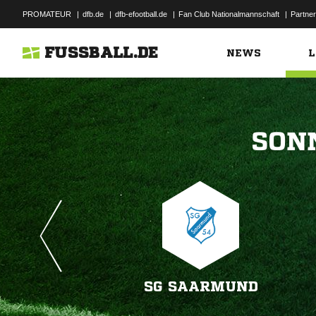
PROMATEUR
|
dfb.de
|
dfb-efootball.de
|
Fan Club Nationalmannschaft
|
Partner
FUSSBALL.DE
NEWS
L

SG SAARMUND