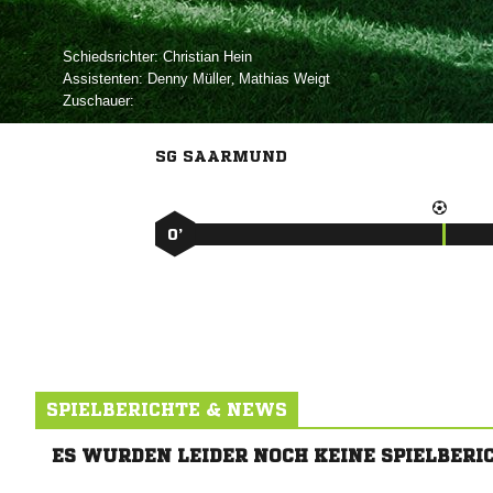
Schiedsrichter:
 
Assistenten:
 
,  
Zuschauer:
SG SAARMUND
0’
SPIELBERICHTE & NEWS
ES WURDEN LEIDER NOCH KEINE SPIELBERI