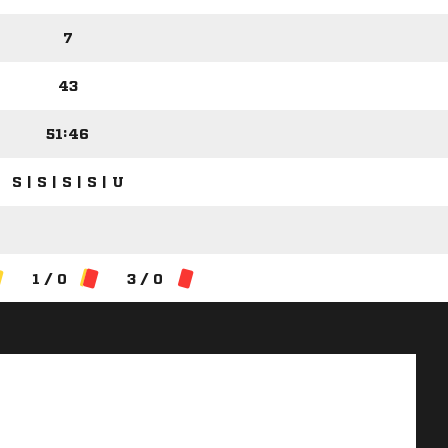
7
43
51:46
S | S | S | S | U
1 / 0
3 / 0