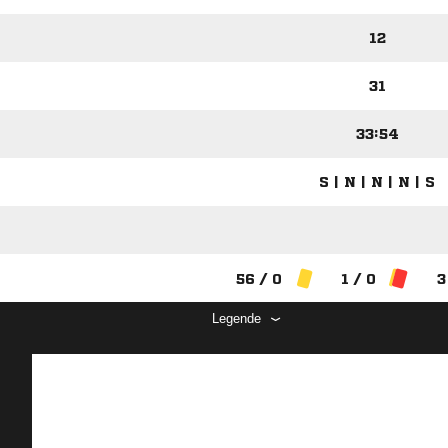
12
31
33:54
S | N | N | N | S
56 / 0
1 / 0
3
Legende