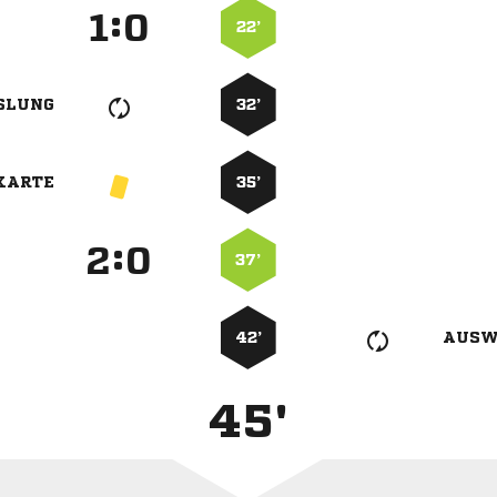
:


22’
SLUNG
32’
KARTE
35’
:


37’
42’
AUSW
45'