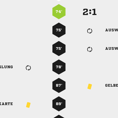
:


74’
75’
AUSW
75’
AUSW
SLUNG
78’
87’
GELB
KARTE
89’