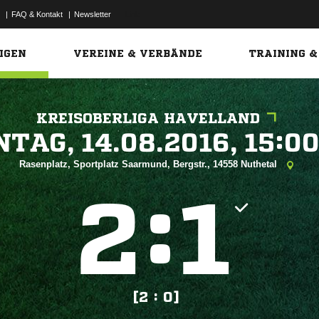
|
FAQ & Kontakt
|
Newsletter
Link
IGEN
VEREINE & VERBÄNDE
TRAINING &
KREISOBERLIGA HAVELLAND
 


Rasenplatz, Sportplatz Saarmund, Bergstr., 14558 Nuthetal
:


[2 : 0]