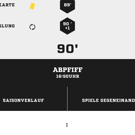
KARTE
89’
90 ’
SLUNG
+1
90'
ABPFIFF
16:50UHR
ANZEIGE
SAISONVERLAUF
SPIELE GEGENEINAN
: