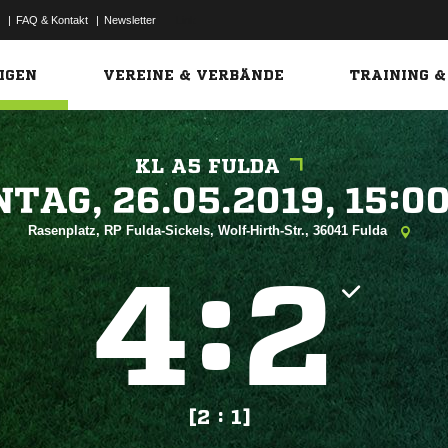
|
FAQ & Kontakt
|
Newsletter
Link
IGEN
VEREINE & VERBÄNDE
TRAINING &
KL A5 FULDA
 


Rasenplatz, RP Fulda-Sickels, Wolf-Hirth-Str., 36041 Fulda
:


[2 : 1]