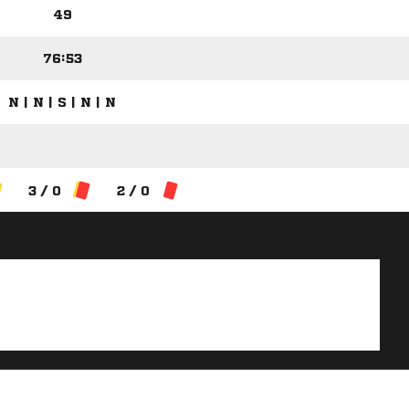
49
76:53
N | N | S | N | N
3 / 0
2 / 0