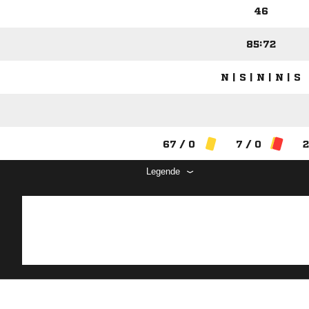
46
85:72
N | S | N | N | S
67 / 0
7 / 0
2
Legende