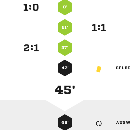
:


8’
:


21’
:


37’
42’
GELB
45'
46’
AUSW