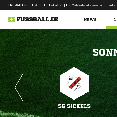
PROMATEUR
|
dfb.de
|
dfb-efootball.de
|
Fan Club Nationalmannschaft
|
Partner
FUSSBALL.DE
NEWS
L

SG SICKELS