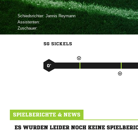
Schiedsrichter:
 
Assistenten:
Zuschauer:
SG SICKELS
0’
SPIELBERICHTE & NEWS
ES WURDEN LEIDER NOCH KEINE SPIELBERI