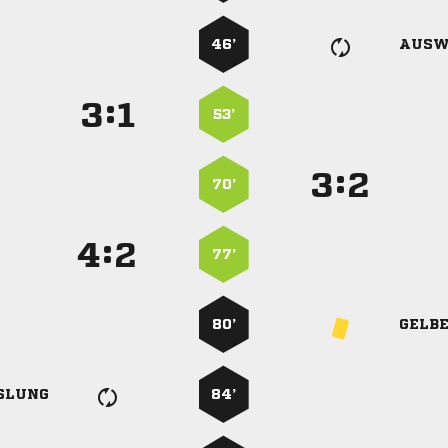
46’
AUSW
:


53’
:


70’
:


77’
80’
GELB
SLUNG
84’