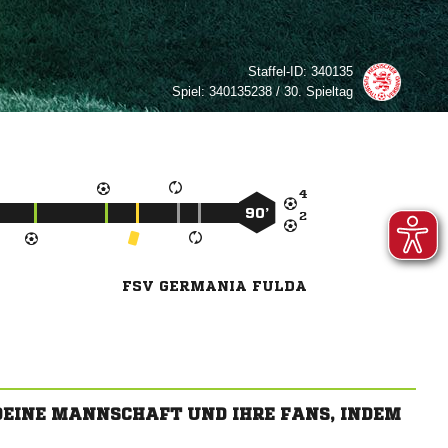
Staffel-ID:
340135
Spiel:
340135238 / 30. Spieltag

90’

FSV GERMANIA FULDA
 DEINE MANNSCHAFT UND IHRE FANS, INDEM