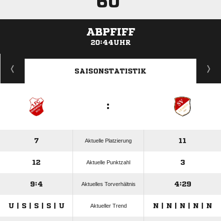
60'
ABPFIFF
20:44UHR
ANZEIGE
SAISONSTATISTIK
:
7
11
Aktuelle Platzierung
12
3
Aktuelle Punktzahl
9:4
4:29
Aktuelles Torverhältnis
U | S | S | S | U
N | N | N | N | N
Aktueller Trend