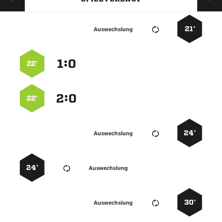
21’
Auswechslung
:


22’
:


22’
24’
Auswechslung
24’
Auswechslung
30’
Auswechslung