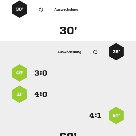
30’
Auswechslung
30'
39’
Auswechslung
:


48’
:


51’
:


57’