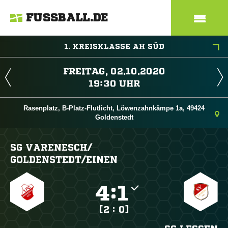
FUSSBALL.DE
1. KREISKLASSE AH SÜD
 
 
Rasenplatz, B-Platz-Flutlicht, Löwenzahnkämpe 1a, 49424
Goldenstedt
SG VARENESCH/​
GOLDENSTEDT/​EINEN

:

[2 : 0]