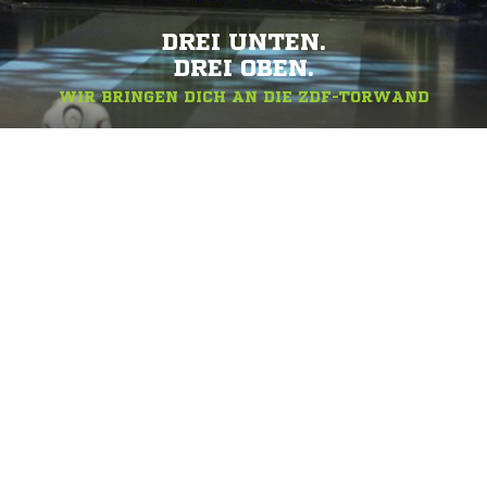
DREI UNTEN.
DREI OBEN.
WIR BRINGEN DICH AN DIE ZDF-TORWAND