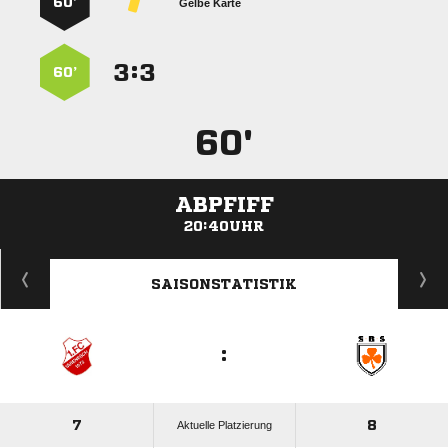
60’
Gelbe Karte
:


60’
60'
ABPFIFF
20:40UHR
ANZEIGE
SAISONSTATISTIK
:
7
8
Aktuelle Platzierung