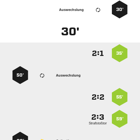
30’
Auswechslung
30'
:


35’
50’
Auswechslung
:


55’
:


59’
Strafstoßtor