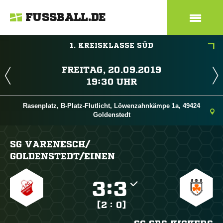
FUSSBALL.DE
1. KREISKLASSE SÜD
 
 
Rasenplatz, B-Platz-Flutlicht, Löwenzahnkämpe 1a, 49424
Goldenstedt
SG VARENESCH/​
GOLDENSTEDT/​EINEN

:

[2 : 0]