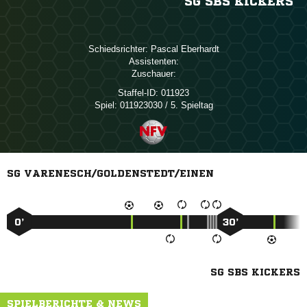
SG SBS KICKERS
Schiedsrichter:
 
Assistenten:
Zuschauer:
Staffel-ID:
011923
Spiel:
011923030 / 5. Spieltag
SG VARENESCH/GOLDENSTEDT/EINEN
0’
30’
SG SBS KICKERS
SPIELBERICHTE & NEWS