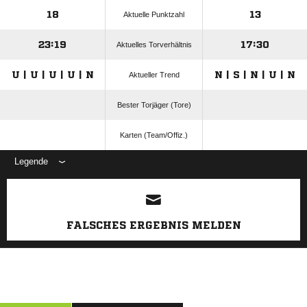
18
13
Aktuelle Punktzahl
23:19
17:30
Aktuelles Torverhältnis
U | U | U | U | N
N | S | N | U | N
Aktueller Trend
Bester Torjäger (Tore)
Karten (Team/Offiz.)
Legende
ANZEIGE
FALSCHES ERGEBNIS MELDEN