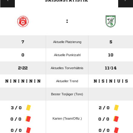
SAISONSTATISTIK
:
7
5
Aktuelle Platzierung
0
10
Aktuelle Punktzahl
2:22
11:14
Aktuelles Torverhältnis
N | N | N | N | N
N | S | N | U | S
Aktueller Trend
Bester Torjäger (Tore)
3 / 0
2 / 0
Karten (Team/Offiz.)
0 / 0
0 / 0
0 / 0
0 / 0