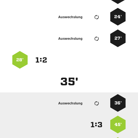
24’
Auswechslung
27’
Auswechslung
:


28’
35'
36’
Auswechslung
:


45’