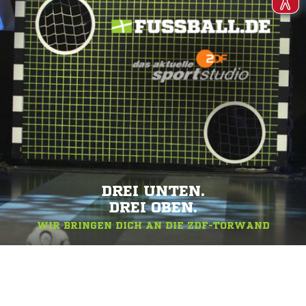
DREI UNTEN.
DREI OBEN.
WIR BRINGEN DICH AN DIE ZDF-TORWAND