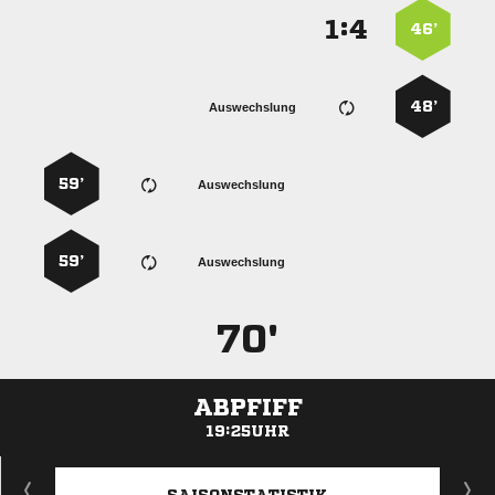
:


46’
48’
Auswechslung
59’
Auswechslung
59’
Auswechslung
70'
ABPFIFF
19:25UHR
ANZEIGE