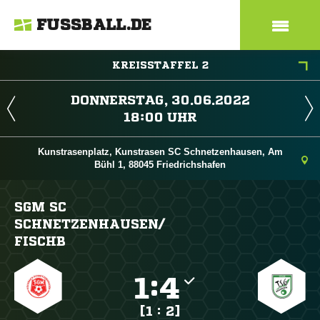
FUSSBALL.DE
KREISSTAFFEL 2
 
 
Kunstrasenplatz, Kunstrasen SC Schnetzenhausen, Am
Bühl 1, 88045 Friedrichshafen
SGM SC
SCHNETZENHAUSEN/​
FISCHB

:

[1 : 2]