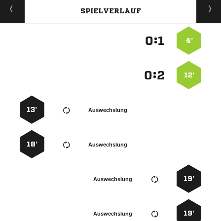
SPIELVERLAUF
:


4’
:


12’
13’
Auswechslung
18’
Auswechslung
19’
Auswechslung
19’
Auswechslung