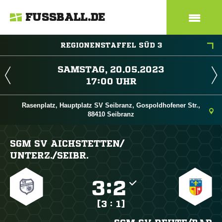
FUSSBALL.DE
REGIONENSTAFFEL SÜD 3
 
 
Rasenplatz, Hauptplatz SV Seibranz, Gospoldhofener Str.,
88410 Seibranz
SGM SV AICHSTETTEN/​
UNTERZ./​SEIBR.

:

[3 : 1]