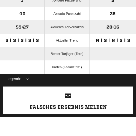
1
3
Aktuelle Platzierung
40
28
Aktuelle Punktzahl
59:27
28:16
Aktuelles Torverhältnis
S | S | S | S | S
N | S | N | S | S
Aktueller Trend
Bester Torjäger (Tore)
Karten (Team/Offiz.)
Legende
ANZEIGE
FALSCHES ERGEBNIS MELDEN