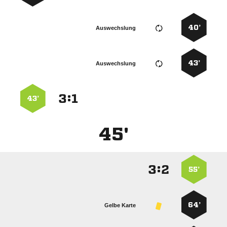
40’
Auswechslung
43’
Auswechslung
:


43’
45'
:


55’
64’
Gelbe Karte