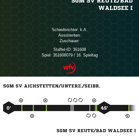
SGM SV REUTE/​BAD
WALDSEE I
Schiedsrichter:

Assistenten:
Zuschauer:
Staffel-ID:
351608
Spiel:
351608079 / 16. Spieltag
SGM SV AICHSTETTEN/UNTERZ./SEIBR.
0’
45’
SGM SV REUTE/BAD WALDSEE I