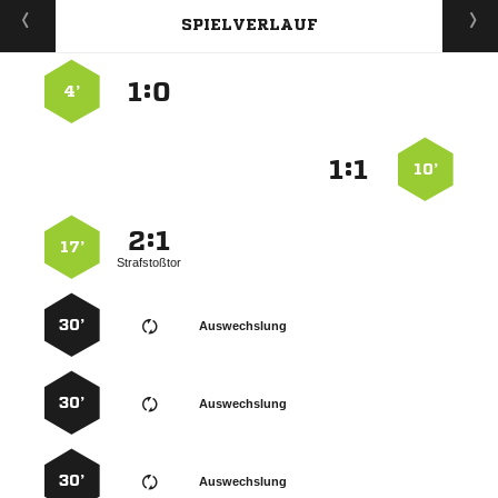
SPIELVERLAUF
:


4’
:


10’
:


17’
Strafstoßtor
30’
Auswechslung
30’
Auswechslung
30’
Auswechslung